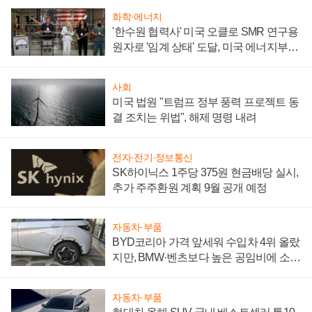
화학·에너지
'한수원 협력사' 미국 오클로 SMR 연구용
원자로 '임계 상태' 도달, 미국 에너지부
"중요한 이정표"
사회
미국 법원 "트럼프 정부 풍력 프로젝트 동
결 조치는 위법", 해제 명령 내려
전자·전기·정보통신
SK하이닉스 1주당 375원 현금배당 실시,
추가 주주환원 계획 9월 공개 예정
자동차·부품
BYD코리아 가격 앞세워 수입차 4위 올랐
지만, BMW·벤츠보다 높은 공임비에 소비
자 불만 폭발
자동차·부품