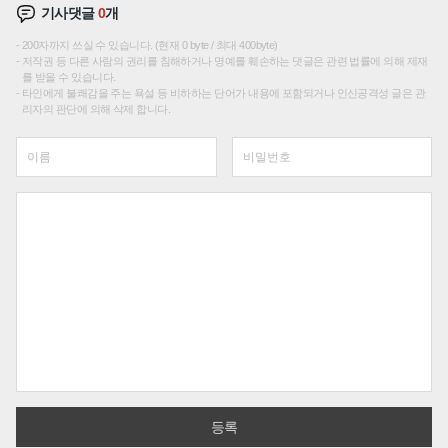
기사댓글
0
개
200자까지 쓰실 수 있습니다. (현재 0 byte / 최대 400byte)
저작권 등 다른 사람의 권리를 침해하거나 명예를 훼손하는 댓글은 관련 법률에 의해 제재
를 받을 수 있습니다.
타인에게 불쾌감을 주는 욕설 등 비하하는 단어가 내용에 포함되거나 인신공격성 글은 관
리자의 판단에 의해 삭제 합니다.