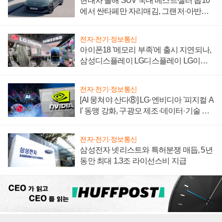
현대차 올해 SUV 국내 베스트셀러 톱10
에서 싼타페만 자리매김, 그랜저·아반떼
'세단 쌍끌이'로 내수 방어
전자·전기·정보통신
아이폰18 '메모리 부족'에 출시 지연되나,
삼성디스플레이 LG디스플레이 LG이노
텍 '탈애플' 수익 다각화 속도
전자·전기·정보통신
[AI 뭉쳐야 산다⑧] LG·엔비디아 '피지컬 A
I' 동맹 강화, 구광모 제조·데이터·기술 결
집해 종합 로보틱스 기업으로
전자·전기·정보통신
삼성전자 넷리스트와 특허분쟁 매듭, 5년
동안 최대 1.3조 라이선스비 지급