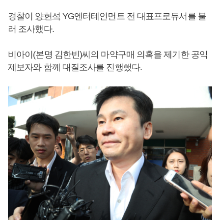
경찰이
양현석
YG엔터테인먼트 전 대표프로듀서를 불
러 조사했다.
비아이(본명 김한빈)씨의 마약구매 의혹을 제기한 공익
제보자와 함께 대질조사를 진행했다.