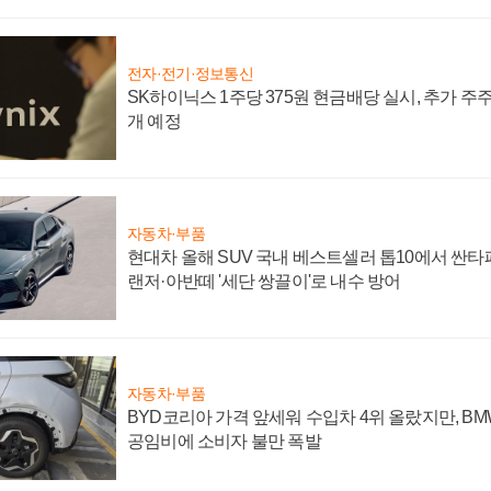
전자·전기·정보통신
SK하이닉스 1주당 375원 현금배당 실시, 추가 주
개 예정
자동차·부품
현대차 올해 SUV 국내 베스트셀러 톱10에서 싼타
랜저·아반떼 '세단 쌍끌이'로 내수 방어
자동차·부품
BYD코리아 가격 앞세워 수입차 4위 올랐지만, B
공임비에 소비자 불만 폭발