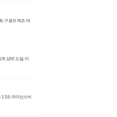
강화, 구광모 제조·데
계 상태' 도달, 미
 1.3조 라이선스비