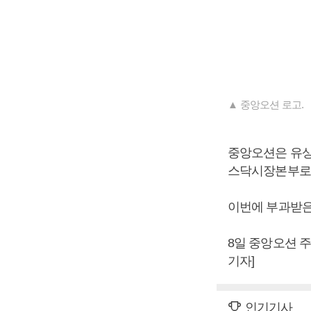
▲ 중앙오션 로고.
중앙오션은 유상증
스닥시장본부로
이번에 부과받은
8일 중앙오션 주
기자]
인기기사