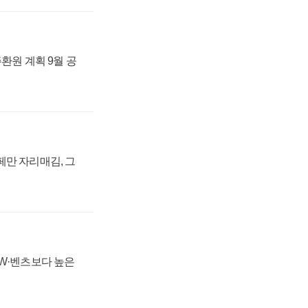
주환원 계획 9월 공
페만 자리매김, 그
MW·벤츠보다 높은