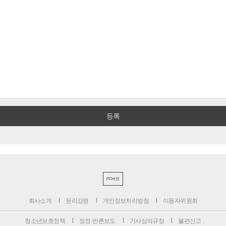
PC버전
회사소개
윤리강령
개인정보처리방침
이용자위원회
청소년보호정책
정정·반론보도
기사심의규정
불편신고