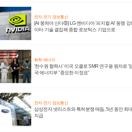
전자·전기·정보통신
[AI 뭉쳐야 산다⑧] LG·엔비디아 '피지컬 AI' 동맹 
이터·기술 결집해 종합 로보틱스 기업으로
화학·에너지
'한수원 협력사' 미국 오클로 SMR 연구용 원자로 '임
국 에너지부 "중요한 이정표"
전자·전기·정보통신
삼성전자 넷리스트와 특허분쟁 매듭, 5년 동안 최대
지급