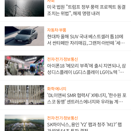
사회
미국 법원 "트럼프 정부 풍력 프로젝트 동결
조치는 위법", 해제 명령 내려
자동차·부품
현대차 올해 SUV 국내 베스트셀러 톱10에
서 싼타페만 자리매김, 그랜저·아반떼 '세단
쌍끌이'로 내수 방어
전자·전기·정보통신
아이폰18 '메모리 부족'에 출시 지연되나, 삼
성디스플레이 LG디스플레이 LG이노텍 '탈
애플' 수익 다각화 속도
화학·에너지
'DL이앤씨 SMR 협력사' X에너지, '한수원 포
스코 동맹' 센트러스에너지와 우라늄 계약
체결
전자·전기·정보통신
SK하이닉스, 용인 'Y2' 팹과 청주 'M17' 팹
건설에 54조 투자 결정