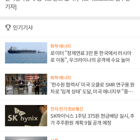
기자]
인기기사
화학·에너지
로이터 "정제연료 3만 톤 한국에서 러시아
로 이동", 우크라이나의 공격에 수요 늘어
화학·에너지
'한수원 협력사' 미국 오클로 SMR 연구용 원
자로 '임계 상태' 도달, 미국 에너지부 "중요
한 이정표"
전자·전기·정보통신
SK하이닉스 1주당 375원 현금배당 실시, 추
가 주주환원 계획 9월 공개 예정