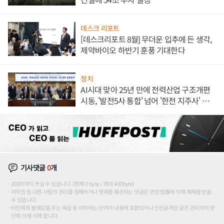
데스크 리포트
[데스크리포트 8월] 무더운 입추에 든 생각,
제약바이오 하반기 훈풍 기대한다
정치
AI시대 맞아 25년 만에 전력산업 구조개편
시동, '발전5사 통합' 넘어 '한전 지주사' 재편
론도
기사댓글
0
개
200자까지 쓰실 수 있습니다. (현재 0 byte / 최대 400byte)
저작권 등 다른 사람의 권리를 침해하거나 명예를 훼손하는 댓글은 관련 법률에 의해 제재를 받을
수 있습니다.
타인에게 불쾌감을 주는 욕설 등 비하하는 단어가 내용에 포함되거나 인신공격성 글은 관리자의 판
단에 의해 삭제 합니다.