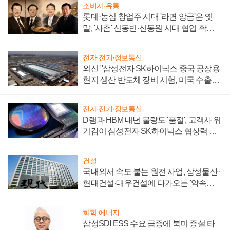
소비자·유통
롯데·농심 창업주 시대 '라면 앙금'은 옛
말, '사촌' 신동빈·신동원 시대 협업 확대
일로
전자·전기·정보통신
외신 "삼성전자 SK하이닉스 중국 공장용
현지 생산 반도체 장비 시험, 미국 수출통
제 대비"
전자·전기·정보통신
D램과 HBM 내년 물량도 '품절', 고객사 위
기감이 삼성전자 SK하이닉스 협상력 더
키워
건설
국내외서 속도 붙는 원전 사업, 삼성물산·
현대건설·대우건설에 다가오는 '약속의
시간'
화학·에너지
삼성SDI ESS 수요 급증에 북미 증설 타