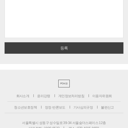
PC버전
회사소개
윤리강령
개인정보처리방침
이용자위원회
청소년보호정책
정정·반론보도
기사심의규정
불편신고
서울특별시 성동구 성수일로 39-34 서울숲더스페이스 12층