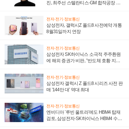
진, 최주선 스텔란티스·GM 합작공장 건
설 재추진하나
전자·전기·정보통신
삼성전자, 갤럭시Z 폴드8 사전예약 개통
8월31일까지 연장
전자·전기·정보통신
삼성전자 SK하이닉스 소극적 주주환원
에 해외 증권가 비판, "반도체 호황 지속
성 의문"
전자·전기·정보통신
삼성전자 갤럭시 Z 폴드8 시리즈 사전 판
매 '144만 대' 역대 최대
전자·전기·정보통신
엔비디아 '루빈 울트라'에도 HBM4 탑재
검토, 삼성전자·SK하이닉스 HBM4 수율
에 주도권 갈린다