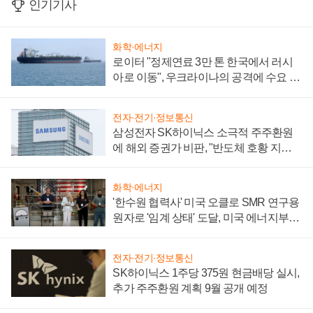
인기기사
화학·에너지
로이터 "정제연료 3만 톤 한국에서 러시
아로 이동", 우크라이나의 공격에 수요 늘
어
전자·전기·정보통신
삼성전자 SK하이닉스 소극적 주주환원
에 해외 증권가 비판, "반도체 호황 지속
성 의문"
화학·에너지
'한수원 협력사' 미국 오클로 SMR 연구용
원자로 '임계 상태' 도달, 미국 에너지부
"중요한 이정표"
전자·전기·정보통신
SK하이닉스 1주당 375원 현금배당 실시,
추가 주주환원 계획 9월 공개 예정