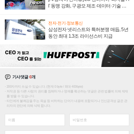
I' 동맹 강화, 구광모 제조·데이터·기술 결
집해 종합 로보틱스 기업으로
전자·전기·정보통신
삼성전자 넷리스트와 특허분쟁 매듭, 5년
동안 최대 1.3조 라이선스비 지급
기사댓글
0
개
200자까지 쓰실 수 있습니다. (현재 0 byte / 최대 400byte)
저작권 등 다른 사람의 권리를 침해하거나 명예를 훼손하는 댓글은 관련 법률에 의해 제재
를 받을 수 있습니다.
타인에게 불쾌감을 주는 욕설 등 비하하는 단어가 내용에 포함되거나 인신공격성 글은 관
리자의 판단에 의해 삭제 합니다.