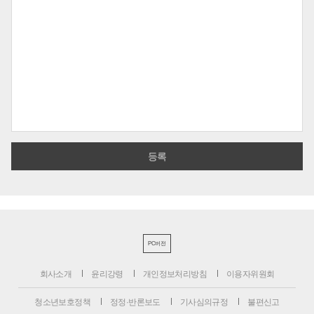
PC버전
회사소개
윤리강령
개인정보처리방침
이용자위원회
청소년보호정책
정정·반론보도
기사심의규정
불편신고