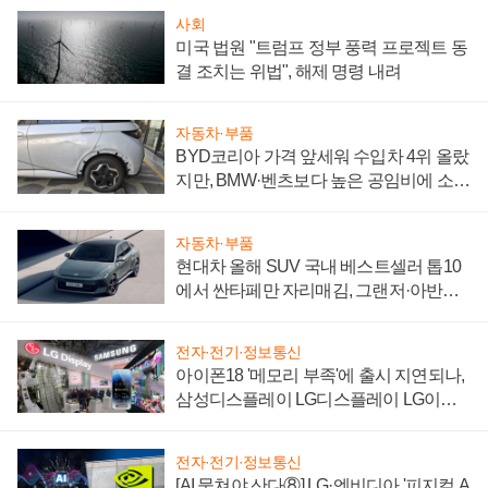
사회
미국 법원 "트럼프 정부 풍력 프로젝트 동
결 조치는 위법", 해제 명령 내려
자동차·부품
BYD코리아 가격 앞세워 수입차 4위 올랐
지만, BMW·벤츠보다 높은 공임비에 소비
자 불만 폭발
자동차·부품
현대차 올해 SUV 국내 베스트셀러 톱10
에서 싼타페만 자리매김, 그랜저·아반떼
'세단 쌍끌이'로 내수 방어
전자·전기·정보통신
아이폰18 '메모리 부족'에 출시 지연되나,
삼성디스플레이 LG디스플레이 LG이노
텍 '탈애플' 수익 다각화 속도
전자·전기·정보통신
[AI 뭉쳐야 산다⑧] LG·엔비디아 '피지컬 A