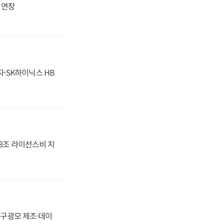
지 연장
자·SK하이닉스 HB
.3조 라이선스비 지
화, 구광모 제조·데이