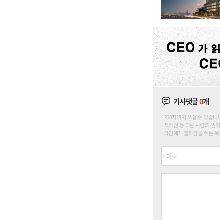
기사댓글
0
개
200자까지 쓰실 수 있습니다. (
저작권 등 다른 사람의 권리
타인에게 불쾌감을 주는 욕설