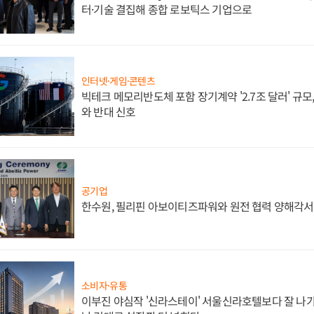
터·기술 결집해 종합 로보틱스 기업으로
인터넷·게임·콘텐츠
빅테크 메모리반도체 포함 장기계약 '2.7조 달러' 규모,
와 반대 신호
공기업
한수원, 필리핀 아보이티즈파워와 원전 협력 양해각서
소비자·유통
이부진 야심작 '신라스테이' 서울신라호텔보다 잘 나가