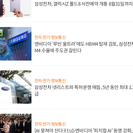
삼성전자, 갤럭시Z 폴드8 사전예약 개통 8월31일까
전자·전기·정보통신
엔비디아 '루빈 울트라'에도 HBM4 탑재 검토, 삼성전
M4 수율에 주도권 갈린다
전자·전기·정보통신
삼성전자 넷리스트와 특허분쟁 매듭, 5년 동안 최대 1
급
전자·전기·정보통신
[AI 뭉쳐야 산다⑧] LG·엔비디아 '피지컬 AI' 동맹 강