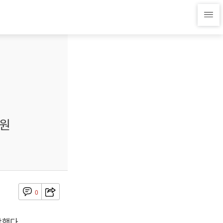
4원
0
감했다.