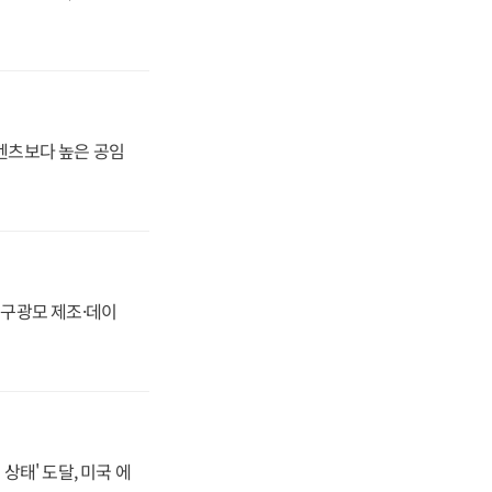
·벤츠보다 높은 공임
화, 구광모 제조·데이
상태' 도달, 미국 에