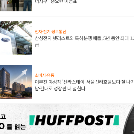
너지부 "중요한 이정표"
전자·전기·정보통신
삼성전자 넷리스트와 특허분쟁 매듭, 5년 동안 최대 1
급
소비자·유통
이부진 야심작 '신라스테이' 서울신라호텔보다 잘 나가
남·건대로 성장판 더 넓힌다