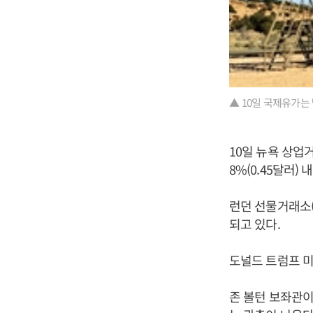
▲ 10일 국제유가는
10일 뉴욕 상업거
8%(0.45달러) 
런던 선물거래소(I
되고 있다.
도널드 트럼프 미
존 볼턴 보좌관이