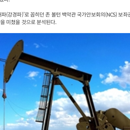
매파(강경파)’로 꼽히던 존 볼턴 백악관 국가안보회의(NCS) 보
을 미쳤을 것으로 분석된다.