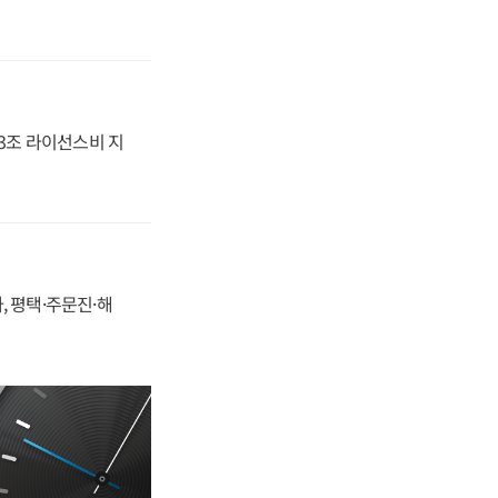
.3조 라이선스비 지
, 평택·주문진·해