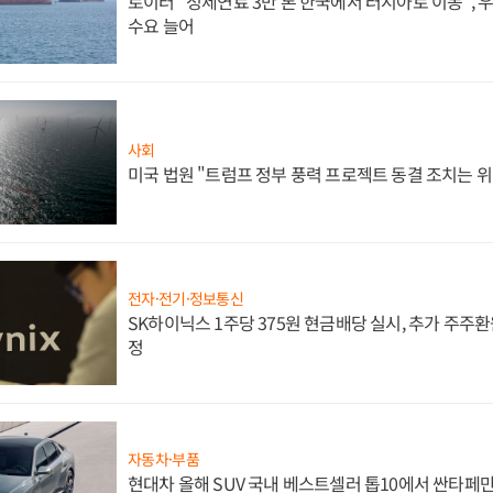
로이터 "정제연료 3만 톤 한국에서 러시아로 이동",
수요 늘어
사회
미국 법원 "트럼프 정부 풍력 프로젝트 동결 조치는 위
전자·전기·정보통신
SK하이닉스 1주당 375원 현금배당 실시, 추가 주주환
정
자동차·부품
현대차 올해 SUV 국내 베스트셀러 톱10에서 싼타페만