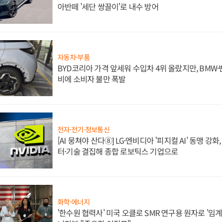
아반떼 '세단 쌍끌이'로 내수 방어
자동차·부품
BYD코리아 가격 앞세워 수입차 4위 올랐지만, BMW
비에 소비자 불만 폭발
전자·전기·정보통신
[AI 뭉쳐야 산다⑧] LG·엔비디아 '피지컬 AI' 동맹 강
터·기술 결집해 종합 로보틱스 기업으로
화학·에너지
'한수원 협력사' 미국 오클로 SMR 연구용 원자로 '임계 