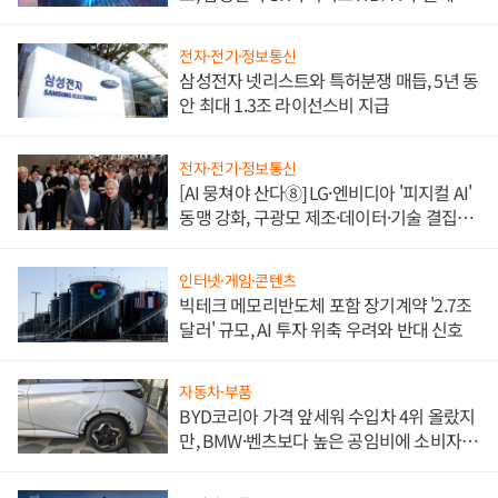
도권 갈린다
전자·전기·정보통신
삼성전자 넷리스트와 특허분쟁 매듭, 5년 동
안 최대 1.3조 라이선스비 지급
전자·전기·정보통신
[AI 뭉쳐야 산다⑧] LG·엔비디아 '피지컬 AI'
동맹 강화, 구광모 제조·데이터·기술 결집
해 종합 로보틱스 기업으로
인터넷·게임·콘텐츠
빅테크 메모리반도체 포함 장기계약 '2.7조
달러' 규모, AI 투자 위축 우려와 반대 신호
자동차·부품
BYD코리아 가격 앞세워 수입차 4위 올랐지
만, BMW·벤츠보다 높은 공임비에 소비자
불만 폭발