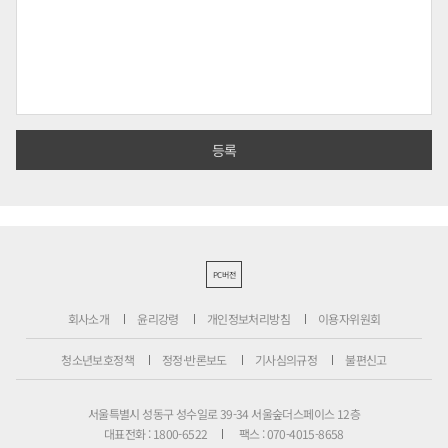
PC버전
회사소개
윤리강령
개인정보처리방침
이용자위원회
청소년보호정책
정정·반론보도
기사심의규정
불편신고
서울특별시 성동구 성수일로 39-34 서울숲더스페이스 12층
대표전화 : 1800-6522
팩스 : 070-4015-8658