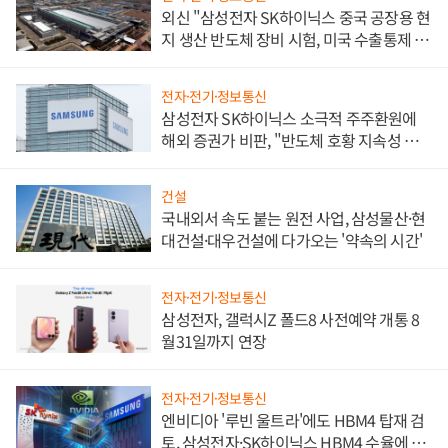
외신 "삼성전자 SK하이닉스 중국 공장용 현
지 생산 반도체 장비 시험, 미국 수출통제 대
비"
전자·전기·정보통신
삼성전자 SK하이닉스 소극적 주주환원에
해외 증권가 비판, "반도체 호황 지속성 의
문"
건설
국내외서 속도 붙는 원전 사업, 삼성물산·현
대건설·대우건설에 다가오는 '약속의 시간'
전자·전기·정보통신
삼성전자, 갤럭시Z 폴드8 사전예약 개통 8
월31일까지 연장
전자·전기·정보통신
엔비디아 '루빈 울트라'에도 HBM4 탑재 검
토, 삼성전자·SK하이닉스 HBM4 수율에 주