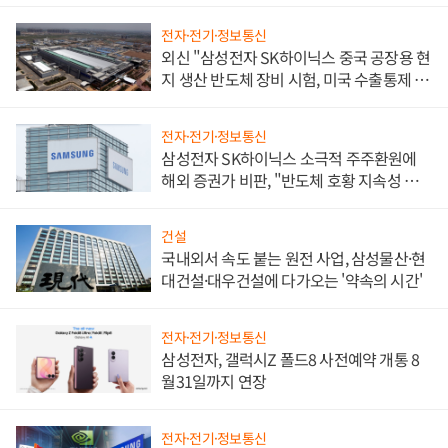
전자·전기·정보통신
외신 "삼성전자 SK하이닉스 중국 공장용 현
지 생산 반도체 장비 시험, 미국 수출통제 대
비"
전자·전기·정보통신
삼성전자 SK하이닉스 소극적 주주환원에
해외 증권가 비판, "반도체 호황 지속성 의
문"
건설
국내외서 속도 붙는 원전 사업, 삼성물산·현
대건설·대우건설에 다가오는 '약속의 시간'
전자·전기·정보통신
삼성전자, 갤럭시Z 폴드8 사전예약 개통 8
월31일까지 연장
전자·전기·정보통신