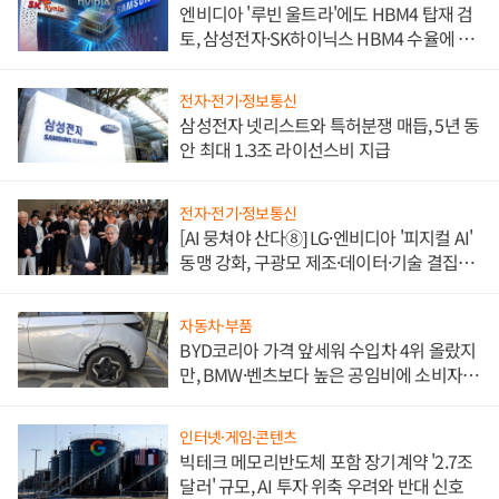
엔비디아 '루빈 울트라'에도 HBM4 탑재 검
토, 삼성전자·SK하이닉스 HBM4 수율에 주
도권 갈린다
전자·전기·정보통신
삼성전자 넷리스트와 특허분쟁 매듭, 5년 동
안 최대 1.3조 라이선스비 지급
전자·전기·정보통신
[AI 뭉쳐야 산다⑧] LG·엔비디아 '피지컬 AI'
동맹 강화, 구광모 제조·데이터·기술 결집
해 종합 로보틱스 기업으로
자동차·부품
BYD코리아 가격 앞세워 수입차 4위 올랐지
만, BMW·벤츠보다 높은 공임비에 소비자
불만 폭발
인터넷·게임·콘텐츠
빅테크 메모리반도체 포함 장기계약 '2.7조
달러' 규모, AI 투자 위축 우려와 반대 신호