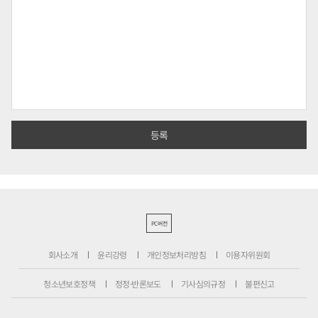
PC버전
회사소개
윤리강령
개인정보처리방침
이용자위원회
청소년보호정책
정정·반론보도
기사심의규정
불편신고