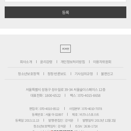
PC버전
회사소개
윤리강령
개인정보처리방침
이용자위원회
청소년보호정책
정정·반론보도
기사심의규정
불편신고
서울특별시 성동구 성수일로 39-34 서울숲더스페이스 12층
대표전화 : 1800-6522
팩스 : 070-4015-8658
편집국 : 070-4010-8512
사업본부 : 070-4010-7078
등록번호 : 서울 아 02897
제호 : 비즈니스포스트
등록일: 2013.11.13
발행·편집인 : 강석운
발행일자: 2013년 12월 2일
청소년보호책임자 : 강석운
ISSN : 2636-171X