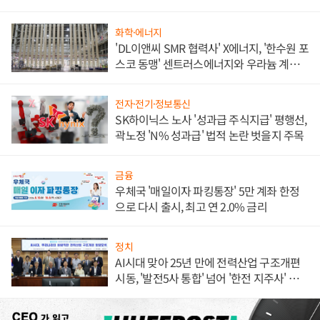
화학·에너지
'DL이앤씨 SMR 협력사' X에너지, '한수원 포
스코 동맹' 센트러스에너지와 우라늄 계약
체결
전자·전기·정보통신
SK하이닉스 노사 '성과급 주식지급' 평행선,
곽노정 'N% 성과급' 법적 논란 벗을지 주목
금융
우체국 '매일이자 파킹통장' 5만 계좌 한정
으로 다시 출시, 최고 연 2.0% 금리
정치
AI시대 맞아 25년 만에 전력산업 구조개편
시동, '발전5사 통합' 넘어 '한전 지주사' 재편
론도