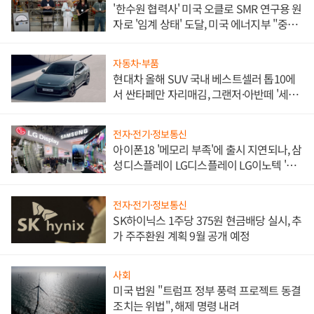
'한수원 협력사' 미국 오클로 SMR 연구용 원
자로 '임계 상태' 도달, 미국 에너지부 "중요
한 이정표"
자동차·부품
현대차 올해 SUV 국내 베스트셀러 톱10에
서 싼타페만 자리매김, 그랜저·아반떼 '세단
쌍끌이'로 내수 방어
전자·전기·정보통신
아이폰18 '메모리 부족'에 출시 지연되나, 삼
성디스플레이 LG디스플레이 LG이노텍 '탈
애플' 수익 다각화 속도
전자·전기·정보통신
SK하이닉스 1주당 375원 현금배당 실시, 추
가 주주환원 계획 9월 공개 예정
사회
미국 법원 "트럼프 정부 풍력 프로젝트 동결
조치는 위법", 해제 명령 내려