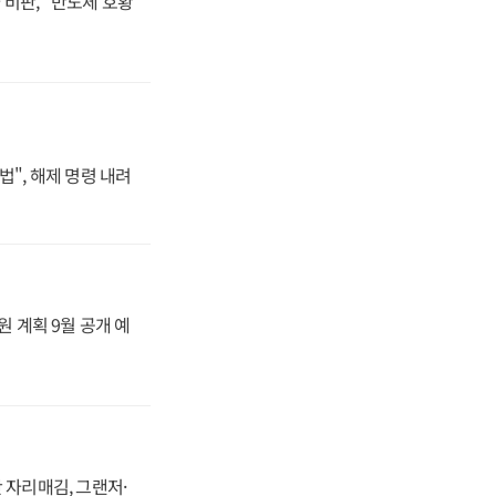
비판, "반도체 호황
법", 해제 명령 내려
원 계획 9월 공개 예
 자리매김, 그랜저·