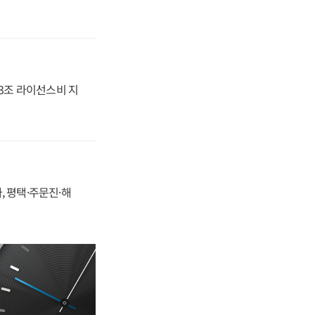
.3조 라이선스비 지
, 평택·주문진·해