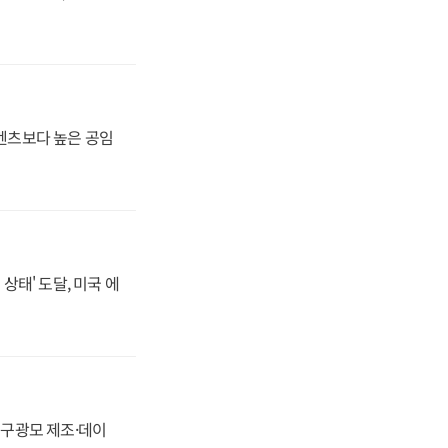
·벤츠보다 높은 공임
상태' 도달, 미국 에
화, 구광모 제조·데이