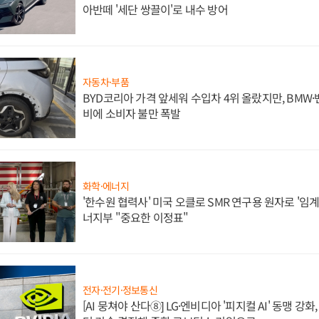
아반떼 '세단 쌍끌이'로 내수 방어
자동차·부품
BYD코리아 가격 앞세워 수입차 4위 올랐지만, BMW
비에 소비자 불만 폭발
화학·에너지
'한수원 협력사' 미국 오클로 SMR 연구용 원자로 '임계 
너지부 "중요한 이정표"
전자·전기·정보통신
[AI 뭉쳐야 산다⑧] LG·엔비디아 '피지컬 AI' 동맹 강