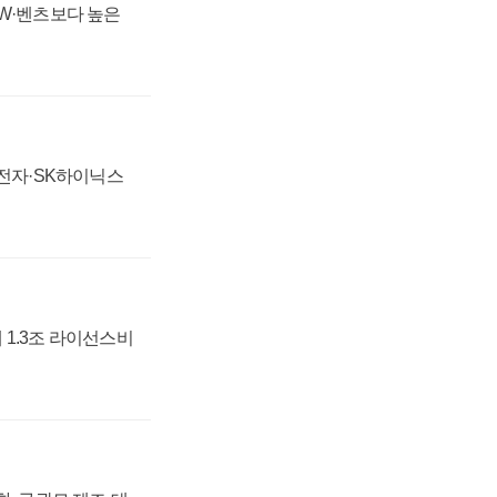
MW·벤츠보다 높은
성전자·SK하이닉스
 1.3조 라이선스비