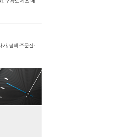
강화, 구광모 제조·데
가, 평택·주문진·