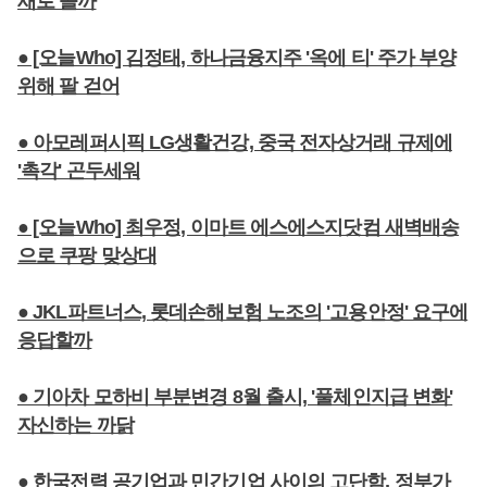
새로 쓸까
● [오늘Who] 김정태, 하나금융지주 '옥에 티' 주가 부양
위해 팔 걷어
● 아모레퍼시픽 LG생활건강, 중국 전자상거래 규제에
'촉각' 곤두세워
● [오늘Who] 최우정, 이마트 에스에스지닷컴 새벽배송
으로 쿠팡 맞상대
● JKL파트너스, 롯데손해보험 노조의 '고용안정' 요구에
응답할까
● 기아차 모하비 부분변경 8월 출시, '풀체인지급 변화'
자신하는 까닭
● 한국전력 공기업과 민간기업 사이의 고단함, 정부가