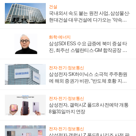
건설
국내외서 속도 붙는 원전 사업, 삼성물산·
현대건설·대우건설에 다가오는 '약속의
시간'
화학·에너지
삼성SDI ESS 수요 급증에 북미 증설 타
진, 최주선 스텔란티스·GM 합작공장 건
설 재추진하나
전자·전기·정보통신
삼성전자 SK하이닉스 소극적 주주환원
에 해외 증권가 비판, "반도체 호황 지속
성 의문"
전자·전기·정보통신
삼성전자, 갤럭시Z 폴드8 사전예약 개통
8월31일까지 연장
전자·전기·정보통신
삼성전자 갤럭시 Z 폴드8 시리즈 사전 판