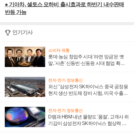
● 기아차, 셀토스 모하비 출시효과로 하반기 내수판매
반등 가능
인기기사
소비자·유통
롯데·농심 창업주 시대 '라면 앙금'은 옛
말, '사촌' 신동빈·신동원 시대 협업 확대
일로
전자·전기·정보통신
외신 "삼성전자 SK하이닉스 중국 공장용
현지 생산 반도체 장비 시험, 미국 수출통
제 대비"
전자·전기·정보통신
D램과 HBM 내년 물량도 '품절', 고객사 위
기감이 삼성전자 SK하이닉스 협상력 더
키워