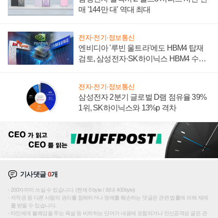
매 '144만 대' 역대 최대
전자·전기·정보통신
엔비디아 '루빈 울트라'에도 HBM4 탑재
검토, 삼성전자·SK하이닉스 HBM4 수율
에 주도권 갈린다
전자·전기·정보통신
삼성전자 2분기 글로벌 D램 점유율 39%
1위, SK하이닉스와 13%p 격차
기사댓글
0
개
200자까지 쓰실 수 있습니다. (현재 0 byte / 최대 400byte)
저작권 등 다른 사람의 권리를 침해하거나 명예를 훼손하는 댓글은 관련 법률에 의해 제재
를 받을 수 있습니다.
타인에게 불쾌감을 주는 욕설 등 비하하는 단어가 내용에 포함되거나 인신공격성 글은 관