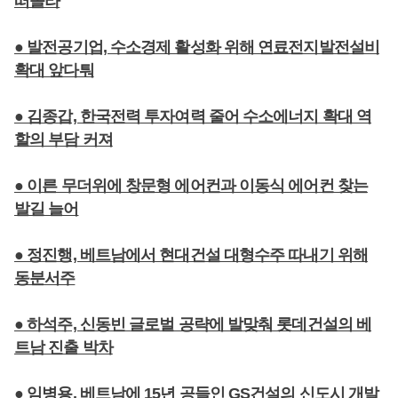
떠올라
● 발전공기업, 수소경제 활성화 위해 연료전지발전설비
확대 앞다퉈
● 김종갑, 한국전력 투자여력 줄어 수소에너지 확대 역
할의 부담 커져
● 이른 무더위에 창문형 에어컨과 이동식 에어컨 찾는
발길 늘어
● 정진행, 베트남에서 현대건설 대형수주 따내기 위해
동분서주
● 하석주, 신동빈 글로벌 공략에 발맞춰 롯데건설의 베
트남 진출 박차
● 임병용, 베트남에 15년 공들인 GS건설의 신도시 개발