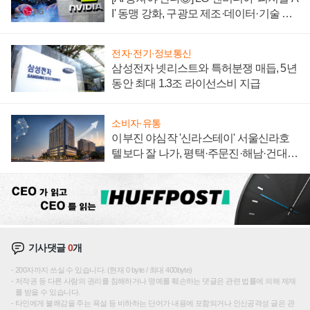
I' 동맹 강화, 구광모 제조·데이터·기술 결
집해 종합 로보틱스 기업으로
전자·전기·정보통신
삼성전자 넷리스트와 특허분쟁 매듭, 5년
동안 최대 1.3조 라이선스비 지급
소비자·유통
이부진 야심작 '신라스테이' 서울신라호
텔보다 잘 나가, 평택·주문진·해남·건대로
성장판 더 넓힌다
기사댓글
0
개
200자까지 쓰실 수 있습니다. (현재 0 byte / 최대 400byte)
저작권 등 다른 사람의 권리를 침해하거나 명예를 훼손하는 댓글은 관련 법률에 의해 제재
를 받을 수 있습니다.
타인에게 불쾌감을 주는 욕설 등 비하하는 단어가 내용에 포함되거나 인신공격성 글은 관