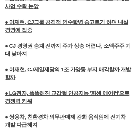
사업 수확 눈앞
● 이재현, CJ그룹 공격적 인수합병 숨고르기 하며 내실
경영에 집중
● CJ 경영권 승계 전까지 주가 상승 어렵나, 소액주주 기
대 낮아져
● 이재현, CJ제일제당의 1조 가양동 부지 매각할까 개발
할까
● LG전자, 똑똑해진 교감형 인공지능 '휘센 에어컨'으로
경쟁력 키워
● 쌍용차, 친환경차 의무판매제 강화 움직임에 전기차
개발 다급해져