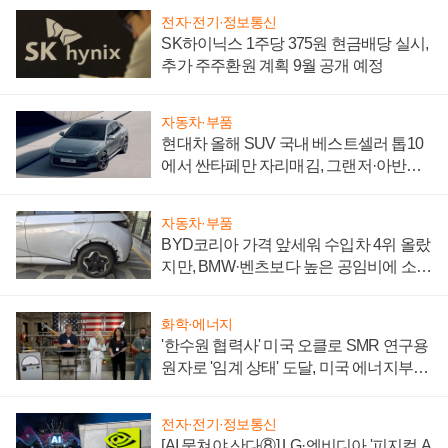
전자·전기·정보통신
SK하이닉스 1주당 375원 현금배당 실시,
추가 주주환원 계획 9월 공개 예정
자동차·부품
현대차 올해 SUV 국내 베스트셀러 톱10
에서 싼타페만 자리매김, 그랜저·아반떼
'세단 쌍끌이'로 내수 방어
자동차·부품
BYD코리아 가격 앞세워 수입차 4위 올랐
지만, BMW·벤츠보다 높은 공임비에 소비
자 불만 폭발
화학·에너지
'한수원 협력사' 미국 오클로 SMR 연구용
원자로 '임계 상태' 도달, 미국 에너지부
"중요한 이정표"
전자·전기·정보통신
[AI 뭉쳐야 산다⑧] LG·엔비디아 '피지컬 A