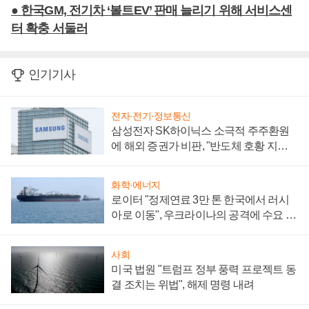
● 한국GM, 전기차 ‘볼트EV’ 판매 늘리기 위해 서비스센
터 확충 서둘러
인기기사
전자·전기·정보통신
삼성전자 SK하이닉스 소극적 주주환원
에 해외 증권가 비판, "반도체 호황 지속
성 의문"
화학·에너지
로이터 "정제연료 3만 톤 한국에서 러시
아로 이동", 우크라이나의 공격에 수요 늘
어
사회
미국 법원 "트럼프 정부 풍력 프로젝트 동
결 조치는 위법", 해제 명령 내려