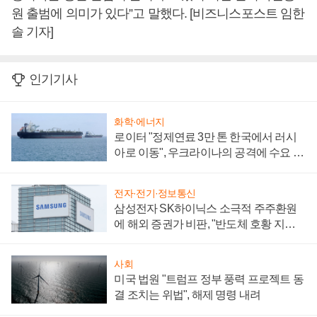
원 출범에 의미가 있다”고 말했다. [비즈니스포스트 임한
솔 기자]
인기기사
화학·에너지
로이터 "정제연료 3만 톤 한국에서 러시
아로 이동", 우크라이나의 공격에 수요 늘
어
전자·전기·정보통신
삼성전자 SK하이닉스 소극적 주주환원
에 해외 증권가 비판, "반도체 호황 지속
성 의문"
사회
미국 법원 "트럼프 정부 풍력 프로젝트 동
결 조치는 위법", 해제 명령 내려