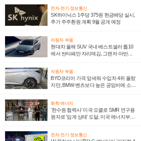
전자·전기·정보통신
SK하이닉스 1주당 375원 현금배당 실시,
추가 주주환원 계획 9월 공개 예정
자동차·부품
현대차 올해 SUV 국내 베스트셀러 톱10
에서 싼타페만 자리매김, 그랜저·아반떼
'세단 쌍끌이'로 내수 방어
자동차·부품
BYD코리아 가격 앞세워 수입차 4위 올랐
지만, BMW·벤츠보다 높은 공임비에 소비
자 불만 폭발
화학·에너지
'한수원 협력사' 미국 오클로 SMR 연구용
원자로 '임계 상태' 도달, 미국 에너지부
"중요한 이정표"
전자·전기·정보통신