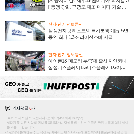
[AI 뭉쳐야 산다⑧] LG·엔비디아 '피지컬 A
I' 동맹 강화, 구광모 제조·데이터·기술 결
집해 종합 로보틱스 기업으로
전자·전기·정보통신
삼성전자 넷리스트와 특허분쟁 매듭, 5년
동안 최대 1.3조 라이선스비 지급
전자·전기·정보통신
아이폰18 '메모리 부족'에 출시 지연되나,
삼성디스플레이 LG디스플레이 LG이노
텍 '탈애플' 수익 다각화 속도
기사댓글
0
개
200자까지 쓰실 수 있습니다. (현재 0 byte / 최대 400byte)
저작권 등 다른 사람의 권리를 침해하거나 명예를 훼손하는 댓글은 관련 법률에 의해 제재
를 받을 수 있습니다.
타인에게 불쾌감을 주는 욕설 등 비하하는 단어가 내용에 포함되거나 인신공격성 글은 관