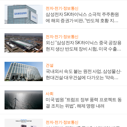
전자·전기·정보통신
삼성전자 SK하이닉스 소극적 주주환원
에 해외 증권가 비판, "반도체 호황 지속
성 의문"
전자·전기·정보통신
외신 "삼성전자 SK하이닉스 중국 공장용
현지 생산 반도체 장비 시험, 미국 수출통
제 대비"
건설
국내외서 속도 붙는 원전 사업, 삼성물산·
현대건설·대우건설에 다가오는 '약속의
시간'
사회
미국 법원 "트럼프 정부 풍력 프로젝트 동
결 조치는 위법", 해제 명령 내려
전자·전기·정보통신