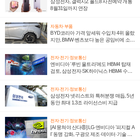
삼성전자, 갤럭시Z 폴드8 사전예약 개통
8월31일까지 연장
자동차·부품
BYD코리아 가격 앞세워 수입차 4위 올랐
지만, BMW·벤츠보다 높은 공임비에 소비
자 불만 폭발
전자·전기·정보통신
엔비디아 '루빈 울트라'에도 HBM4 탑재
검토, 삼성전자·SK하이닉스 HBM4 수율
에 주도권 갈린다
전자·전기·정보통신
삼성전자 넷리스트와 특허분쟁 매듭, 5년
동안 최대 1.3조 라이선스비 지급
전자·전기·정보통신
[AI 뭉쳐야 산다⑧] LG·엔비디아 '피지컬 A
I' 동맹 강화, 구광모 제조·데이터·기술 결