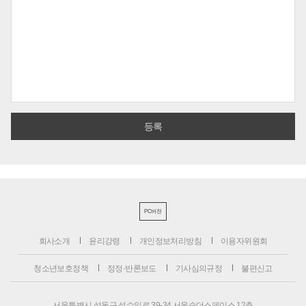
PC버전
회사소개
윤리강령
개인정보처리방침
이용자위원회
청소년보호정책
정정·반론보도
기사심의규정
불편신고
서울특별시 성동구 성수일로 39-34 서울숲더스페이스 12층