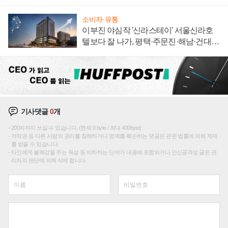
집해 종합 로보틱스 기업으로
소비자·유통
이부진 야심작 '신라스테이' 서울신라호
텔보다 잘 나가, 평택·주문진·해남·건대로
성장판 더 넓힌다
기사댓글
0
개
200자까지 쓰실 수 있습니다. (현재 0 byte / 최대 400byte)
저작권 등 다른 사람의 권리를 침해하거나 명예를 훼손하는 댓글은 관련 법률에 의해 제재
를 받을 수 있습니다.
타인에게 불쾌감을 주는 욕설 등 비하하는 단어가 내용에 포함되거나 인신공격성 글은 관
리자의 판단에 의해 삭제 합니다.