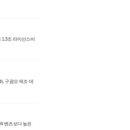
 1.3조 라이선스비
강화, 구광모 제조·데
MW·벤츠보다 높은