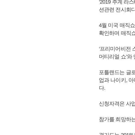
‘2019 추계 
션관련 전시회다
4월 미국 매직
확인하며 매직쇼
‘프리미어비전 
머티리얼 쇼’와
포틀랜드는 글로
업과 나이키, 
다.
신청자격은 사업
참가를 희망하는
경기도는 2018