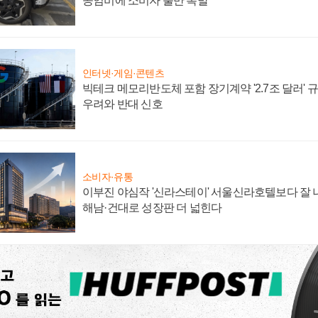
공임비에 소비자 불만 폭발
인터넷·게임·콘텐츠
빅테크 메모리반도체 포함 장기계약 '2.7조 달러' 규모
우려와 반대 신호
소비자·유통
이부진 야심작 '신라스테이' 서울신라호텔보다 잘 나
해남·건대로 성장판 더 넓힌다