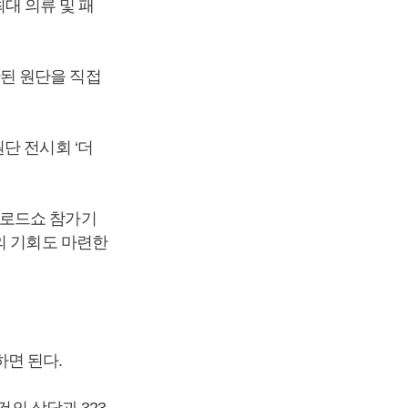
최대 의류 및 패
된 원단을 직접
단 전시회 ‘더
출로드쇼 참가기
의 기회도 마련한
면 된다.
건의 상담과 323