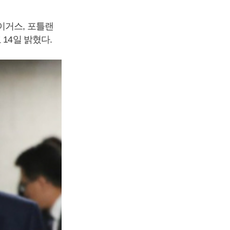
이거스, 포틀랜
14일 밝혔다.