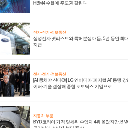
HBM4 수율에 주도권 갈린다
전자·전기·정보통신
삼성전자 넷리스트와 특허분쟁 매듭, 5년 동안 최대
지급
전자·전기·정보통신
[AI 뭉쳐야 산다⑧] LG·엔비디아 '피지컬 AI' 동맹 
이터·기술 결집해 종합 로보틱스 기업으로
자동차·부품
BYD코리아 가격 앞세워 수입차 4위 올랐지만, B