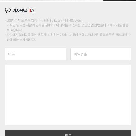
기사댓글
0
개
200자까지 쓰실 수 있습니다. (현재 0 byte / 최대 400byte)
저작권 등 다른 사람의 권리를 침해하거나 명예를 훼손하는 댓글은 관련 법률에 의해 제재를 받을
수 있습니다.
타인에게 불쾌감을 주는 욕설 등 비하하는 단어가 내용에 포함되거나 인신공격성 글은 관리자의 판
단에 의해 삭제 합니다.