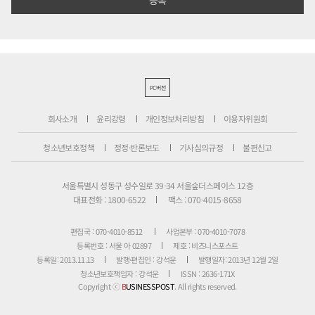
PC버전
회사소개
윤리강령
개인정보처리방침
이용자위원회
청소년보호정책
정정·반론보도
기사심의규정
불편신고
서울특별시 성동구 성수일로 39-34 서울숲더스페이스 12층
대표전화 : 1800-6522
팩스 : 070-4015-8658
편집국 : 070-4010-8512
사업본부 : 070-4010-7078
등록번호 : 서울 아 02897
제호 : 비즈니스포스트
등록일: 2013.11.13
발행·편집인 : 강석운
발행일자: 2013년 12월 2일
청소년보호책임자 : 강석운
ISSN : 2636-171X
Copyright ⓒ
B
USINESSPOST
. All rights reserved.