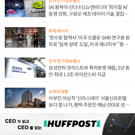
전자·전기·정보통신
[AI 뭉쳐야 산다⑧] LG·엔비디아 '피지컬 AI'
동맹 강화, 구광모 제조·데이터·기술 결집
해 종합 로보틱스 기업으로
화학·에너지
'한수원 협력사' 미국 오클로 SMR 연구용 원
자로 '임계 상태' 도달, 미국 에너지부 "중요
한 이정표"
전자·전기·정보통신
삼성전자 넷리스트와 특허분쟁 매듭, 5년 동
안 최대 1.3조 라이선스비 지급
소비자·유통
이부진 야심작 '신라스테이' 서울신라호텔
보다 잘 나가, 평택·주문진·해남·건대로 성
장판 더 넓힌다