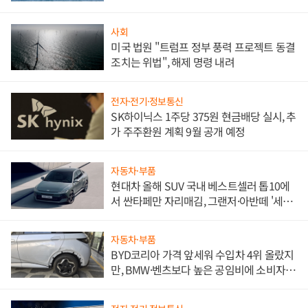
사회
미국 법원 "트럼프 정부 풍력 프로젝트 동결
조치는 위법", 해제 명령 내려
전자·전기·정보통신
SK하이닉스 1주당 375원 현금배당 실시, 추
가 주주환원 계획 9월 공개 예정
자동차·부품
현대차 올해 SUV 국내 베스트셀러 톱10에
서 싼타페만 자리매김, 그랜저·아반떼 '세단
쌍끌이'로 내수 방어
자동차·부품
BYD코리아 가격 앞세워 수입차 4위 올랐지
만, BMW·벤츠보다 높은 공임비에 소비자
불만 폭발