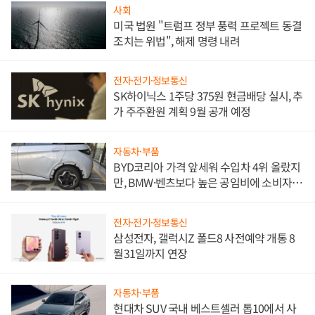
사회
미국 법원 "트럼프 정부 풍력 프로젝트 동결
조치는 위법", 해제 명령 내려
전자·전기·정보통신
SK하이닉스 1주당 375원 현금배당 실시, 추
가 주주환원 계획 9월 공개 예정
자동차·부품
BYD코리아 가격 앞세워 수입차 4위 올랐지
만, BMW·벤츠보다 높은 공임비에 소비자
불만 폭발
전자·전기·정보통신
삼성전자, 갤럭시Z 폴드8 사전예약 개통 8
월31일까지 연장
자동차·부품
현대차 SUV 국내 베스트셀러 톱10에서 사