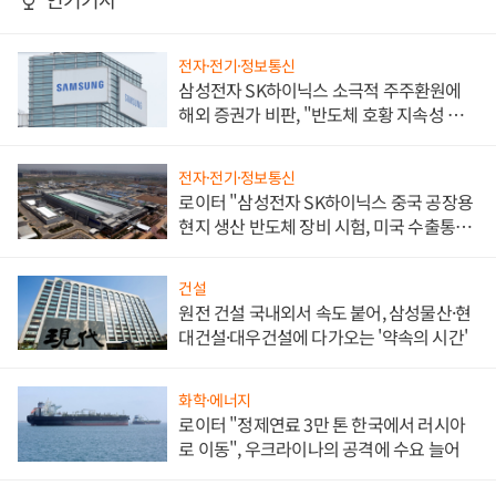
전자·전기·정보통신
삼성전자 SK하이닉스 소극적 주주환원에
해외 증권가 비판, "반도체 호황 지속성 의
문"
전자·전기·정보통신
로이터 "삼성전자 SK하이닉스 중국 공장용
현지 생산 반도체 장비 시험, 미국 수출통제
대비"
건설
원전 건설 국내외서 속도 붙어, 삼성물산·현
대건설·대우건설에 다가오는 '약속의 시간'
화학·에너지
로이터 "정제연료 3만 톤 한국에서 러시아
로 이동", 우크라이나의 공격에 수요 늘어