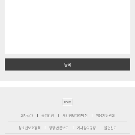
PC버전
회사소개
윤리강령
개인정보처리방침
이용자위원회
청소년보호정책
정정·반론보도
기사심의규정
불편신고