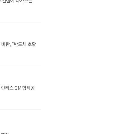
대우건설에 다가오는
비판, "반도체 호황
스텔란티스·GM 합작공