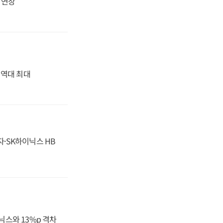
지 연장
' 역대 최대
자·SK하이닉스 HB
닉스와 13%p 격차