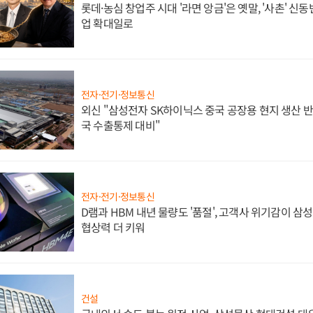
롯데·농심 창업주 시대 '라면 앙금'은 옛말, '사촌' 신
업 확대일로
전자·전기·정보통신
외신 "삼성전자 SK하이닉스 중국 공장용 현지 생산 반
국 수출통제 대비"
전자·전기·정보통신
D램과 HBM 내년 물량도 '품절', 고객사 위기감이 삼
협상력 더 키워
건설