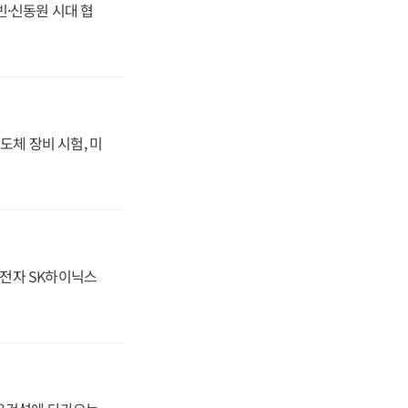
동빈·신동원 시대 협
도체 장비 시험, 미
성전자 SK하이닉스