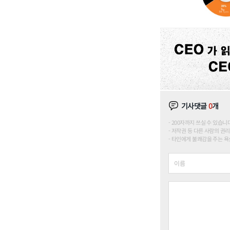
기사댓글
0
개
200자까지 쓰실 수 있습니다. (
저작권 등 다른 사람의 권리
타인에게 불쾌감을 주는 욕설