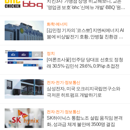
치킨3사 '가맹점 상생' 비교해보니, 교촌
'영업권 보호'·bhc '신메뉴 개발'·BBQ '원가
부담'
화학·에너지
[김민정 기자의 '코스뽀'] 지엔씨에너지 AI
붐에 비상발전기 호황, 안병철 친환경 에
너지 발전전문기업 향한다
정치
[여론조사꽃] 민주당 당대표 선호도 정청
래 30.5%·김민석 29.6%, 0.9%p 초접전
전자·전기·정보통신
삼성전자, 미국 오크리지국립연구소와
극저온 히트펌프 개발하기로
전자·전기·정보통신
SK하이닉스 통합노조 설립 움직임 본격
화, 성과급 체계 불만에 3500명 결집