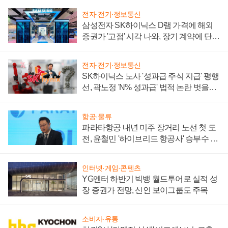
전자·전기·정보통신
삼성전자 SK하이닉스 D램 가격에 해외
증권가 '고점' 시각 나와, 장기 계약에 단점
부각
전자·전기·정보통신
SK하이닉스 노사 '성과급 주식 지급' 평행
선, 곽노정 'N% 성과급' 법적 논란 벗을지
주목
항공·물류
파라타항공 내년 미주 장거리 노선 첫 도
전, 윤철민 '하이브리드 항공사' 승부수 통
할까
인터넷·게임·콘텐츠
YG엔터 하반기 빅뱅 월드투어로 실적 성
장 증권가 전망, 신인 보이그룹도 주목
소비자·유통