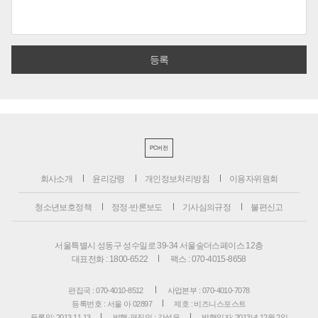
PC버전
회사소개
윤리강령
개인정보처리방침
이용자위원회
청소년보호정책
정정·반론보도
기사심의규정
불편신고
서울특별시 성동구 성수일로 39-34 서울숲더스페이스 12층
대표전화 : 1800-6522
팩스 : 070-4015-8658
편집국 : 070-4010-8512
사업본부 : 070-4010-7078
등록번호 : 서울 아 02897
제호 : 비즈니스포스트
등록일: 2013.11.13
발행·편집인 : 강석운
발행일자: 2013년 12월 2일