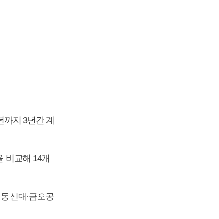
1년까지 3년간 계
 비교해 14개
대·동신대·금오공