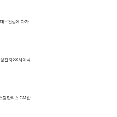
·대우건설에 다가
 삼성전자 SK하이닉
 스텔란티스·GM 합