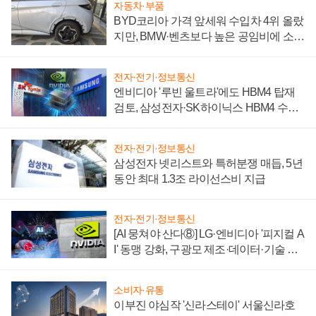
자동차·부품
BYD코리아 가격 앞세워 수입차 4위 올랐
지만, BMW·벤츠보다 높은 공임비에 소비
자 불만 폭발
전자·전기·정보통신
엔비디아 '루빈 울트라'에도 HBM4 탑재
검토, 삼성전자·SK하이닉스 HBM4 수율
에 주도권 갈린다
전자·전기·정보통신
삼성전자 넷리스트와 특허분쟁 매듭, 5년
동안 최대 1.3조 라이선스비 지급
전자·전기·정보통신
[AI 뭉쳐야 산다⑧] LG·엔비디아 '피지컬 A
I' 동맹 강화, 구광모 제조·데이터·기술 결
집해 종합 로보틱스 기업으로
소비자·유통
이부진 야심작 '신라스테이' 서울신라호