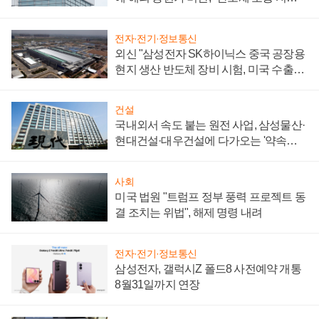
성 의문"
전자·전기·정보통신
외신 "삼성전자 SK하이닉스 중국 공장용
현지 생산 반도체 장비 시험, 미국 수출통
제 대비"
건설
국내외서 속도 붙는 원전 사업, 삼성물산·
현대건설·대우건설에 다가오는 '약속의
시간'
사회
미국 법원 "트럼프 정부 풍력 프로젝트 동
결 조치는 위법", 해제 명령 내려
전자·전기·정보통신
삼성전자, 갤럭시Z 폴드8 사전예약 개통
8월31일까지 연장