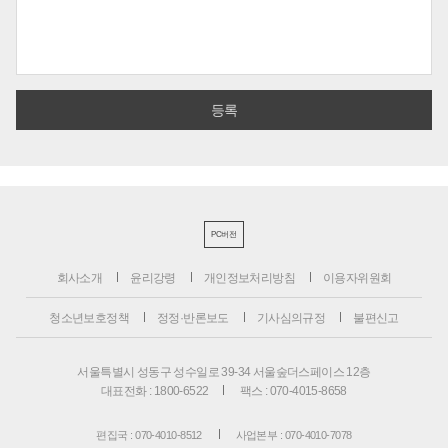
PC버전
회사소개
윤리강령
개인정보처리방침
이용자위원회
청소년보호정책
정정·반론보도
기사심의규정
불편신고
서울특별시 성동구 성수일로 39-34 서울숲더스페이스 12층
대표전화 : 1800-6522
팩스 : 070-4015-8658
편집국 : 070-4010-8512
사업본부 : 070-4010-7078