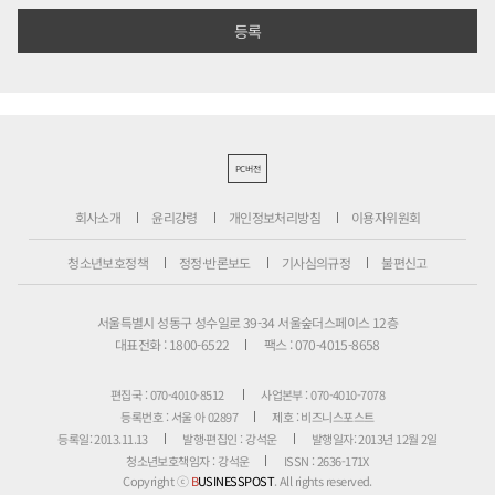
PC버전
회사소개
윤리강령
개인정보처리방침
이용자위원회
청소년보호정책
정정·반론보도
기사심의규정
불편신고
서울특별시 성동구 성수일로 39-34 서울숲더스페이스 12층
대표전화 : 1800-6522
팩스 : 070-4015-8658
편집국 : 070-4010-8512
사업본부 : 070-4010-7078
등록번호 : 서울 아 02897
제호 : 비즈니스포스트
등록일: 2013.11.13
발행·편집인 : 강석운
발행일자: 2013년 12월 2일
청소년보호책임자 : 강석운
ISSN : 2636-171X
Copyright ⓒ
B
USINESSPOST
. All rights reserved.