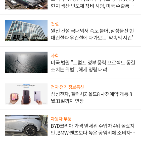
현지 생산 반도체 장비 시험, 미국 수출통제
대비"
건설
원전 건설 국내외서 속도 붙어, 삼성물산·현
대건설·대우건설에 다가오는 '약속의 시간'
사회
미국 법원 "트럼프 정부 풍력 프로젝트 동결
조치는 위법", 해제 명령 내려
전자·전기·정보통신
삼성전자, 갤럭시Z 폴드8 사전예약 개통 8
월31일까지 연장
자동차·부품
BYD코리아 가격 앞세워 수입차 4위 올랐지
만, BMW·벤츠보다 높은 공임비에 소비자
불만 폭발