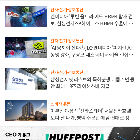
전자·전기·정보통신
엔비디아 '루빈 울트라'에도 HBM4 탑재 검
토, 삼성전자·SK하이닉스 HBM4 수율에 주
도권 갈린다
전자·전기·정보통신
[AI 뭉쳐야 산다⑧] LG·엔비디아 '피지컬 AI'
동맹 강화, 구광모 제조·데이터·기술 결집
해 종합 로보틱스 기업으로
전자·전기·정보통신
삼성전자 넷리스트와 특허분쟁 매듭, 5년 동
안 최대 1.3조 라이선스비 지급
소비자·유통
이부진 야심작 '신라스테이' 서울신라호텔
보다 잘 나가, 평택·주문진·해남·건대로 성
장판 더 넓힌다