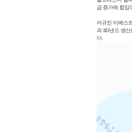
급 증가에 힘입
어규진 이베스트
과 3D낸드 생
다.