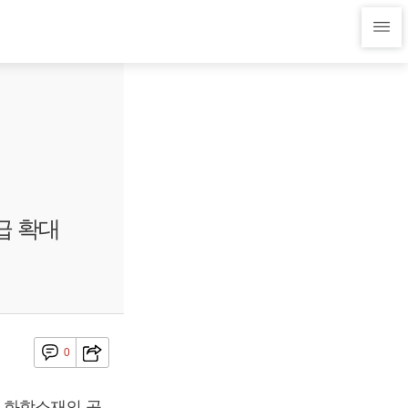
급 확대
0
 화학소재의 공