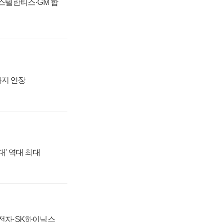
 스텔란티스·GM 합
까지 연장
대' 역대 최대
성전자·SK하이닉스