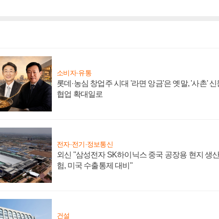
소비자·유통
롯데·농심 창업주 시대 '라면 앙금'은 옛말, '사촌'
협업 확대일로
전자·전기·정보통신
외신 "삼성전자 SK하이닉스 중국 공장용 현지 생산
험, 미국 수출통제 대비"
건설