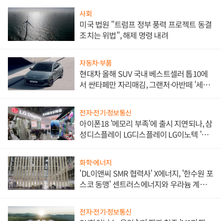
사회
미국 법원 "트럼프 정부 풍력 프로젝트 동결
조치는 위법", 해제 명령 내려
자동차·부품
현대차 올해 SUV 국내 베스트셀러 톱10에
서 싼타페만 자리매김, 그랜저·아반떼 '세단
쌍끌이'로 내수 방어
전자·전기·정보통신
아이폰18 '메모리 부족'에 출시 지연되나, 삼
성디스플레이 LG디스플레이 LG이노텍 '탈
애플' 수익 다각화 속도
화학·에너지
'DL이앤씨 SMR 협력사' X에너지, '한수원 포
스코 동맹' 센트러스에너지와 우라늄 계약
체결
전자·전기·정보통신