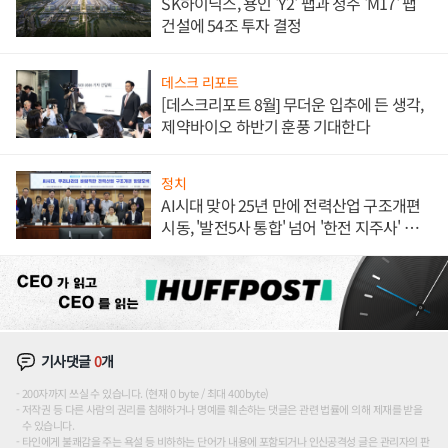
SK하이닉스, 용인 'Y2' 팹과 청주 'M17' 팹
건설에 54조 투자 결정
데스크 리포트
[데스크리포트 8월] 무더운 입추에 든 생각,
제약바이오 하반기 훈풍 기대한다
정치
AI시대 맞아 25년 만에 전력산업 구조개편
시동, '발전5사 통합' 넘어 '한전 지주사' 재편
론도
기사댓글
0
개
200자까지 쓰실 수 있습니다. (현재 0 byte / 최대 400byte)
저작권 등 다른 사람의 권리를 침해하거나 명예를 훼손하는 댓글은 관련 법률에 의해 제재를 받을
수 있습니다.
타인에게 불쾌감을 주는 욕설 등 비하하는 단어가 내용에 포함되거나 인신공격성 글은 관리자의 판