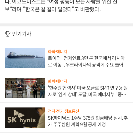
다. 이코노미스트는 “여성 평등이 모든 사람을 위한 진
보”라며 "한국은 갈 길이 멀었다"고 비판했다.
인기기사
화학·에너지
로이터 "정제연료 3만 톤 한국에서 러시아
로 이동", 우크라이나의 공격에 수요 늘어
화학·에너지
'한수원 협력사' 미국 오클로 SMR 연구용 원
자로 '임계 상태' 도달, 미국 에너지부 "중요
한 이정표"
전자·전기·정보통신
SK하이닉스 1주당 375원 현금배당 실시, 추
가 주주환원 계획 9월 공개 예정