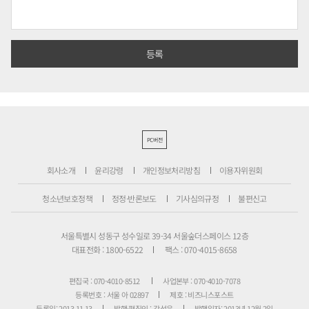
PC버전
회사소개
윤리강령
개인정보처리방침
이용자위원회
청소년보호정책
정정·반론보도
기사심의규정
불편신고
서울특별시 성동구 성수일로 39-34 서울숲더스페이스 12층
대표전화 : 1800-6522
팩스 : 070-4015-8658
편집국 : 070-4010-8512
사업본부 : 070-4010-7078
등록번호 : 서울 아 02897
제호 : 비즈니스포스트
등록일: 2013.11.13
발행·편집인 : 강석운
발행일자: 2013년 12월 2일