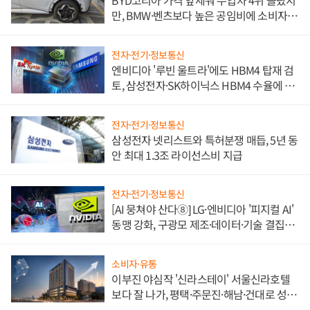
BYD코리아 가격 앞세워 수입차 4위 올랐지
만, BMW·벤츠보다 높은 공임비에 소비자
불만 폭발
전자·전기·정보통신
엔비디아 '루빈 울트라'에도 HBM4 탑재 검
토, 삼성전자·SK하이닉스 HBM4 수율에 주
도권 갈린다
전자·전기·정보통신
삼성전자 넷리스트와 특허분쟁 매듭, 5년 동
안 최대 1.3조 라이선스비 지급
전자·전기·정보통신
[AI 뭉쳐야 산다⑧] LG·엔비디아 '피지컬 AI'
동맹 강화, 구광모 제조·데이터·기술 결집
해 종합 로보틱스 기업으로
소비자·유통
이부진 야심작 '신라스테이' 서울신라호텔
보다 잘 나가, 평택·주문진·해남·건대로 성
장판 더 넓힌다