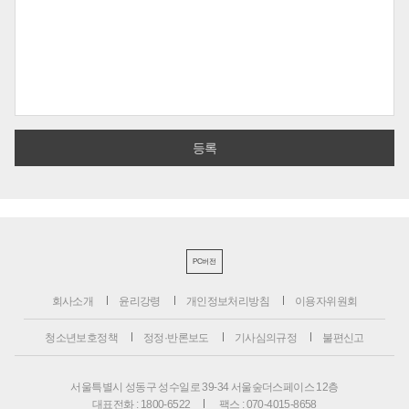
PC버전
회사소개
윤리강령
개인정보처리방침
이용자위원회
청소년보호정책
정정·반론보도
기사심의규정
불편신고
서울특별시 성동구 성수일로 39-34 서울숲더스페이스 12층
대표전화 : 1800-6522
팩스 : 070-4015-8658