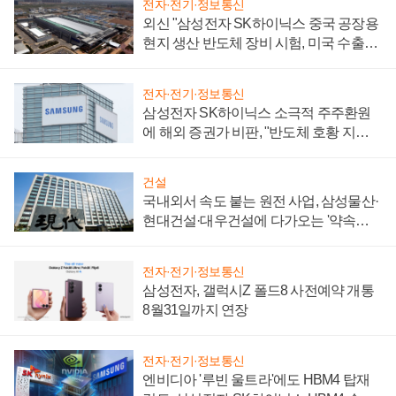
전자·전기·정보통신
외신 "삼성전자 SK하이닉스 중국 공장용
현지 생산 반도체 장비 시험, 미국 수출통
제 대비"
전자·전기·정보통신
삼성전자 SK하이닉스 소극적 주주환원
에 해외 증권가 비판, "반도체 호황 지속
성 의문"
건설
국내외서 속도 붙는 원전 사업, 삼성물산·
현대건설·대우건설에 다가오는 '약속의
시간'
전자·전기·정보통신
삼성전자, 갤럭시Z 폴드8 사전예약 개통
8월31일까지 연장
전자·전기·정보통신
엔비디아 '루빈 울트라'에도 HBM4 탑재