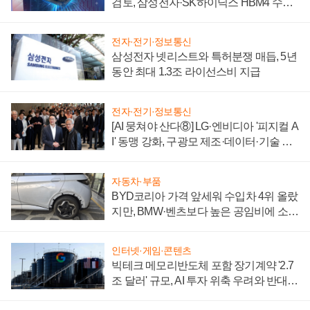
검토, 삼성전자·SK하이닉스 HBM4 수율
에 주도권 갈린다
전자·전기·정보통신
삼성전자 넷리스트와 특허분쟁 매듭, 5년
동안 최대 1.3조 라이선스비 지급
전자·전기·정보통신
[AI 뭉쳐야 산다⑧] LG·엔비디아 '피지컬 A
I' 동맹 강화, 구광모 제조·데이터·기술 결
집해 종합 로보틱스 기업으로
자동차·부품
BYD코리아 가격 앞세워 수입차 4위 올랐
지만, BMW·벤츠보다 높은 공임비에 소비
자 불만 폭발
인터넷·게임·콘텐츠
빅테크 메모리반도체 포함 장기계약 '2.7
조 달러' 규모, AI 투자 위축 우려와 반대
신호