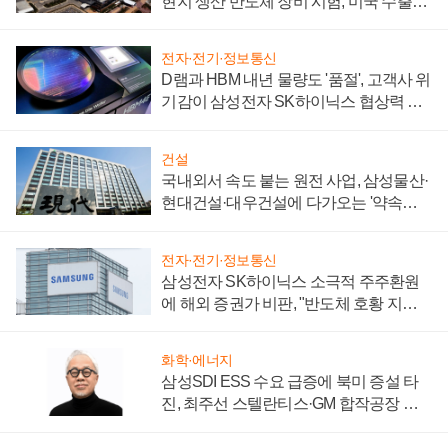
현지 생산 반도체 장비 시험, 미국 수출통
제 대비"
전자·전기·정보통신
D램과 HBM 내년 물량도 '품절', 고객사 위
기감이 삼성전자 SK하이닉스 협상력 더
키워
건설
국내외서 속도 붙는 원전 사업, 삼성물산·
현대건설·대우건설에 다가오는 '약속의
시간'
전자·전기·정보통신
삼성전자 SK하이닉스 소극적 주주환원
에 해외 증권가 비판, "반도체 호황 지속
성 의문"
화학·에너지
삼성SDI ESS 수요 급증에 북미 증설 타
진, 최주선 스텔란티스·GM 합작공장 건
설 재추진하나