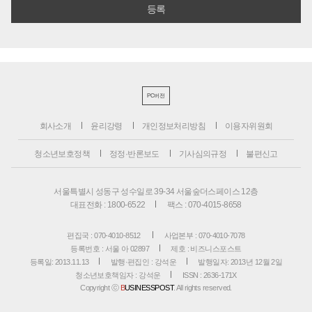
PC버전
회사소개
윤리강령
개인정보처리방침
이용자위원회
청소년보호정책
정정·반론보도
기사심의규정
불편신고
서울특별시 성동구 성수일로 39-34 서울숲더스페이스 12층
대표전화 : 1800-6522
팩스 : 070-4015-8658
편집국 : 070-4010-8512
사업본부 : 070-4010-7078
등록번호 : 서울 아 02897
제호 : 비즈니스포스트
등록일: 2013.11.13
발행·편집인 : 강석운
발행일자: 2013년 12월 2일
청소년보호책임자 : 강석운
ISSN : 2636-171X
Copyright ⓒ
B
USINESSPOST
. All rights reserved.