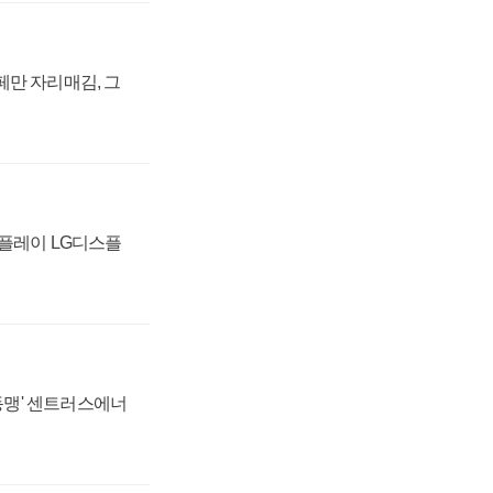
페만 자리매김, 그
스플레이 LG디스플
 동맹' 센트러스에너