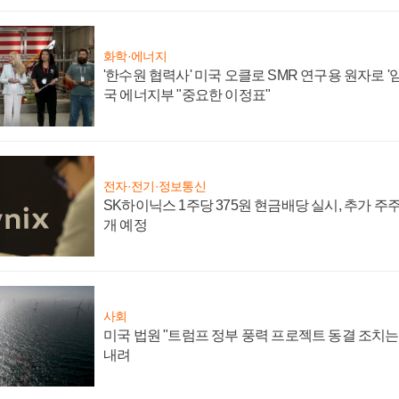
화학·에너지
'한수원 협력사' 미국 오클로 SMR 연구용 원자로 '임
국 에너지부 "중요한 이정표"
전자·전기·정보통신
SK하이닉스 1주당 375원 현금배당 실시, 추가 주
개 예정
사회
미국 법원 "트럼프 정부 풍력 프로젝트 동결 조치는 
내려