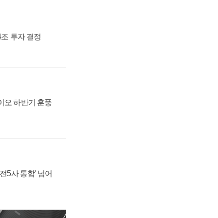
54조 투자 결정
바이오 하반기 훈풍
발전5사 통합' 넘어