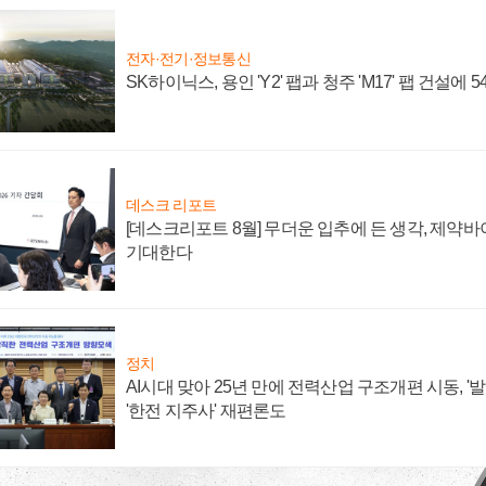
전자·전기·정보통신
SK하이닉스, 용인 'Y2' 팹과 청주 'M17' 팹 건설에 
데스크 리포트
[데스크리포트 8월] 무더운 입추에 든 생각, 제약
기대한다
정치
AI시대 맞아 25년 만에 전력산업 구조개편 시동, '
'한전 지주사' 재편론도