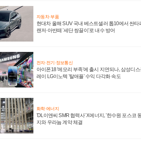
자동차·부품
현대차 올해 SUV 국내 베스트셀러 톱10에서 싼타
랜저·아반떼 '세단 쌍끌이'로 내수 방어
전자·전기·정보통신
아이폰18 '메모리 부족'에 출시 지연되나, 삼성디
레이 LG이노텍 '탈애플' 수익 다각화 속도
화학·에너지
'DL이앤씨 SMR 협력사' X에너지, '한수원 포스코
지와 우라늄 계약 체결