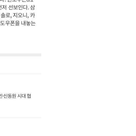
 먼저 선보인다. 삼
솔로, 지오니, 카
윈도우폰을 내놓는
동빈·신동원 시대 협