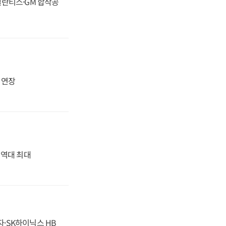
스텔란티스·GM 합작공
지 연장
' 역대 최대
자·SK하이닉스 HB