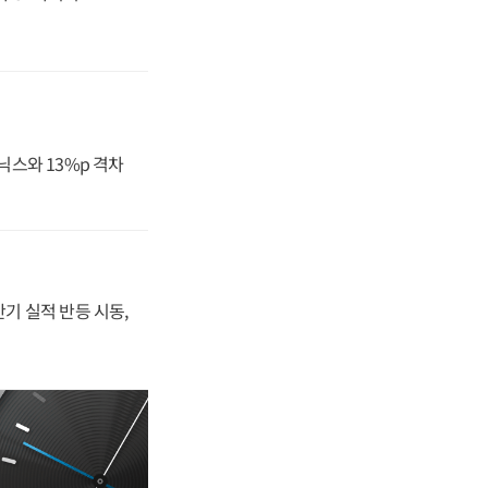
닉스와 13%p 격차
반기 실적 반등 시동,