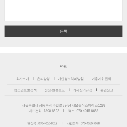
PC버전
회사소개
윤리강령
개인정보처리방침
이용자위원회
청소년보호정책
정정·반론보도
기사심의규정
불편신고
서울특별시 성동구 성수일로 39-34 서울숲더스페이스 12층
대표전화 : 1800-6522
팩스 : 070-4015-8658
편집국 : 070-4010-8512
사업본부 : 070-4010-7078