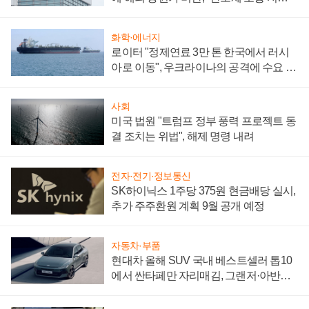
성 의문"
화학·에너지
로이터 "정제연료 3만 톤 한국에서 러시
아로 이동", 우크라이나의 공격에 수요 늘
어
사회
미국 법원 "트럼프 정부 풍력 프로젝트 동
결 조치는 위법", 해제 명령 내려
전자·전기·정보통신
SK하이닉스 1주당 375원 현금배당 실시,
추가 주주환원 계획 9월 공개 예정
자동차·부품
현대차 올해 SUV 국내 베스트셀러 톱10
에서 싼타페만 자리매김, 그랜저·아반떼
'세단 쌍끌이'로 내수 방어