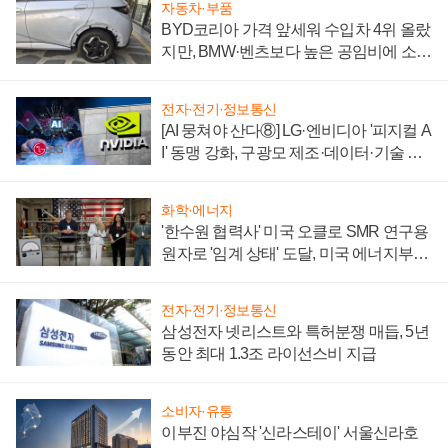
자동차·부품
BYD코리아 가격 앞세워 수입차 4위 올랐
지만, BMW·벤츠보다 높은 공임비에 소비
자 불만 폭발
전자·전기·정보통신
[AI 뭉쳐야 산다⑧] LG·엔비디아 '피지컬 A
I' 동맹 강화, 구광모 제조·데이터·기술 결
집해 종합 로보틱스 기업으로
화학·에너지
'한수원 협력사' 미국 오클로 SMR 연구용
원자로 '임계 상태' 도달, 미국 에너지부
"중요한 이정표"
전자·전기·정보통신
삼성전자 넷리스트와 특허분쟁 매듭, 5년
동안 최대 1.3조 라이선스비 지급
소비자·유통
이부진 야심작 '신라스테이' 서울신라호