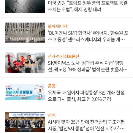
미국 법원 "트럼프 정부 풍력 프로젝트 동결
조치는 위법", 해제 명령 내려
화학·에너지
'DL이앤씨 SMR 협력사' X에너지, '한수원 포
스코 동맹' 센트러스에너지와 우라늄 계약
체결
전자·전기·정보통신
SK하이닉스 노사 '성과급 주식 지급' 평행
선, 곽노정 'N% 성과급' 법적 논란 벗을지 주
목
금융
우체국 '매일이자 파킹통장' 5만 계좌 한정
으로 다시 출시, 최고 연 2.0% 금리
정치
AI시대 맞아 25년 만에 전력산업 구조개편
시동, '발전5사 통합' 넘어 '한전 지주사' 재편