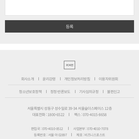
PC버전
회사소개
윤리강령
개인정보처리방침
이용자위원회
청소년보호정책
정정·반론보도
기사심의규정
불편신고
서울특별시 성동구 성수일로 39-34 서울숲더스페이스 12층
대표전화 : 1800-6522
팩스 : 070-4015-8658
편집국 : 070-4010-8512
사업본부 : 070-4010-7078
등록번호 : 서울 아 02897
제호 : 비즈니스포스트