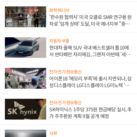
화학·에너지
'한수원 협력사' 미국 오클로 SMR 연구용 원
자로 '임계 상태' 도달, 미국 에너지부 "중요
한 이정표"
자동차·부품
현대차 올해 SUV 국내 베스트셀러 톱10에
서 싼타페만 자리매김, 그랜저·아반떼 '세단
쌍끌이'로 내수 방어
전자·전기·정보통신
아이폰18 '메모리 부족'에 출시 지연되나, 삼
성디스플레이 LG디스플레이 LG이노텍 '탈
애플' 수익 다각화 속도
전자·전기·정보통신
SK하이닉스 1주당 375원 현금배당 실시, 추
가 주주환원 계획 9월 공개 예정
사회