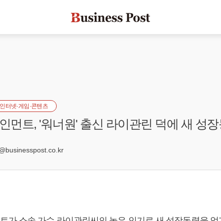
인터넷·게임·콘텐츠
먼트, '워너원' 출신 라이관린 덕에 새 성
2
businesspost.co.kr
가 소속 가수 라이관린씨의 높은 인기로 새 성장동력을 얻