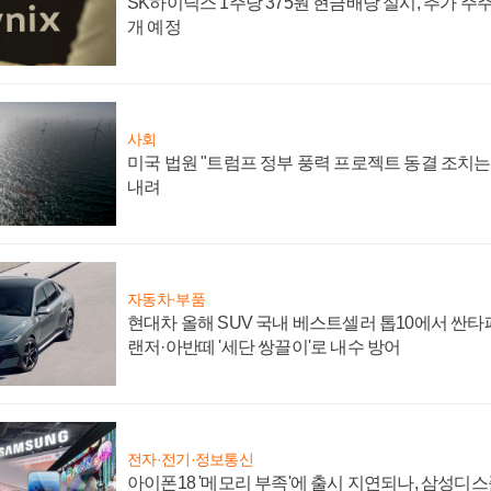
SK하이닉스 1주당 375원 현금배당 실시, 추가 주
개 예정
사회
미국 법원 "트럼프 정부 풍력 프로젝트 동결 조치는 
내려
자동차·부품
현대차 올해 SUV 국내 베스트셀러 톱10에서 싼타
랜저·아반떼 '세단 쌍끌이'로 내수 방어
전자·전기·정보통신
아이폰18 '메모리 부족'에 출시 지연되나, 삼성디