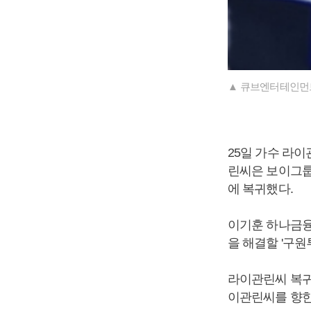
▲ 큐브엔터테인먼
25일 가수 라이
린씨은 보이그룹
에 복귀했다.
이기훈 하나금융
을 해결할 '구원
라이관린씨 복귀
이관린씨를 향한