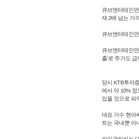
큐브엔터테인먼트
재 2배 넘는 가
큐브엔터테인먼트 
큐브엔터테인먼트
출’로 주가도 급
당시 KTB투자
에서 약 10%
있을 것으로 파
대표 가수 현아
트는 국내뿐 아
라이관린씨는 대