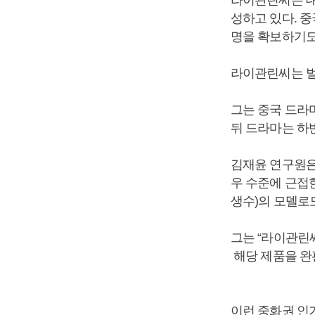
성하고 있다. 중
명을 확보하기도
라이관린씨는 벌
그는 중국 드라
뒤 드라마는 하
김재윤 연구원은
우 수준에 근접한
생수)의 모델로
그는 “라이관린씨
해당 제품을 완판
이런 중화권 인