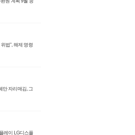
주환원 계획 9월 공
위법", 해제 명령
페만 자리매김, 그
스플레이 LG디스플