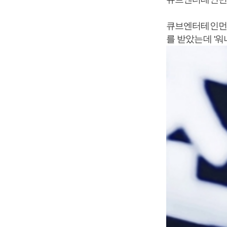
큐브엔터테인먼트
를 받았는데 '