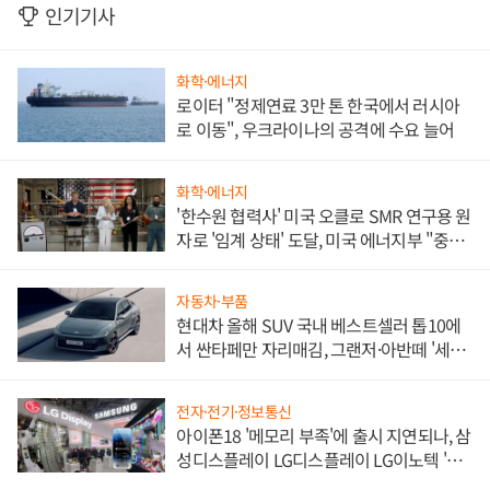
인기기사
화학·에너지
로이터 "정제연료 3만 톤 한국에서 러시아
로 이동", 우크라이나의 공격에 수요 늘어
화학·에너지
'한수원 협력사' 미국 오클로 SMR 연구용 원
자로 '임계 상태' 도달, 미국 에너지부 "중요
한 이정표"
자동차·부품
현대차 올해 SUV 국내 베스트셀러 톱10에
서 싼타페만 자리매김, 그랜저·아반떼 '세단
쌍끌이'로 내수 방어
전자·전기·정보통신
아이폰18 '메모리 부족'에 출시 지연되나, 삼
성디스플레이 LG디스플레이 LG이노텍 '탈
애플' 수익 다각화 속도