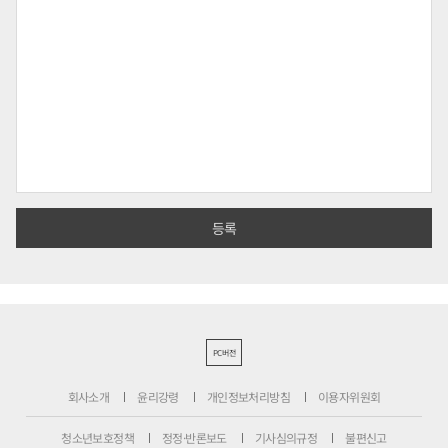
PC버전
회사소개
윤리강령
개인정보처리방침
이용자위원회
청소년보호정책
정정·반론보도
기사심의규정
불편신고