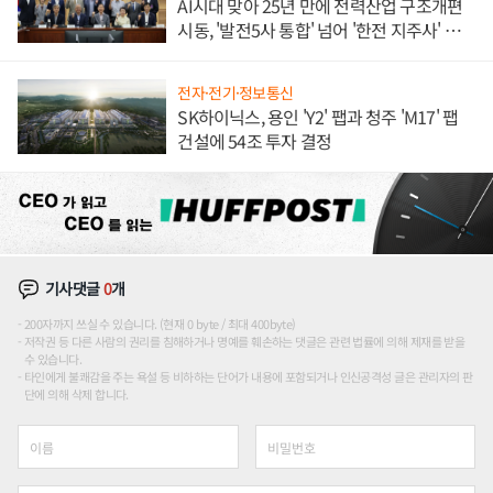
AI시대 맞아 25년 만에 전력산업 구조개편
시동, '발전5사 통합' 넘어 '한전 지주사' 재편
론도
전자·전기·정보통신
SK하이닉스, 용인 'Y2' 팹과 청주 'M17' 팹
건설에 54조 투자 결정
기사댓글
0
개
200자까지 쓰실 수 있습니다. (현재 0 byte / 최대 400byte)
저작권 등 다른 사람의 권리를 침해하거나 명예를 훼손하는 댓글은 관련 법률에 의해 제재를 받을
수 있습니다.
타인에게 불쾌감을 주는 욕설 등 비하하는 단어가 내용에 포함되거나 인신공격성 글은 관리자의 판
단에 의해 삭제 합니다.