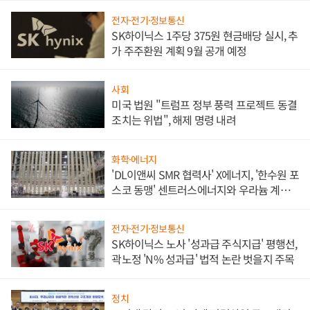
전자·전기·정보통신
SK하이닉스 1주당 375원 현금배당 실시, 추
가 주주환원 계획 9월 공개 예정
사회
미국 법원 "트럼프 정부 풍력 프로젝트 동결
조치는 위법", 해제 명령 내려
화학·에너지
'DL이앤씨 SMR 협력사' X에너지, '한수원 포
스코 동맹' 센트러스에너지와 우라늄 계약
체결
전자·전기·정보통신
SK하이닉스 노사 '성과급 주식지급' 평행선,
곽노정 'N% 성과급' 법적 논란 벗을지 주목
정치