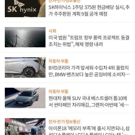
전자·전기·정보통신
SK하이닉스 1주당 375원 현금배당 실시, 추
가 주주환원 계획 9월 공개 예정
사회
미국 법원 "트럼프 정부 풍력 프로젝트 동결
조치는 위법", 해제 명령 내려
자동차·부품
BYD코리아 가격 앞세워 수입차 4위 올랐지
만, BMW·벤츠보다 높은 공임비에 소비자
불만 폭발
자동차·부품
현대차 올해 SUV 국내 베스트셀러 톱10에
서 싼타페만 자리매김, 그랜저·아반떼 '세단
쌍끌이'로 내수 방어
전자·전기·정보통신
아이폰18 '메모리 부족'에 출시 지연되나, 삼
성디스플레이 LG디스플레이 LG이노텍 '탈