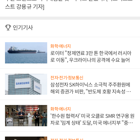
스트 강용규 기자]
인기기사
화학·에너지
로이터 "정제연료 3만 톤 한국에서 러시아
로 이동", 우크라이나의 공격에 수요 늘어
전자·전기·정보통신
삼성전자 SK하이닉스 소극적 주주환원에
해외 증권가 비판, "반도체 호황 지속성 의
문"
화학·에너지
'한수원 협력사' 미국 오클로 SMR 연구용 원
자로 '임계 상태' 도달, 미국 에너지부 "중요
한 이정표"