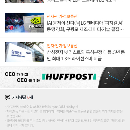
애플' 수익 다각화 속도
전자·전기·정보통신
[AI 뭉쳐야 산다⑧] LG·엔비디아 '피지컬 AI'
동맹 강화, 구광모 제조·데이터·기술 결집
해 종합 로보틱스 기업으로
전자·전기·정보통신
삼성전자 넷리스트와 특허분쟁 매듭, 5년 동
안 최대 1.3조 라이선스비 지급
기사댓글
0
개
200자까지 쓰실 수 있습니다. (현재 0 byte / 최대 400byte)
저작권 등 다른 사람의 권리를 침해하거나 명예를 훼손하는 댓글은 관련 법률에 의해 제재를 받을
수 있습니다.
타인에게 불쾌감을 주는 욕설 등 비하하는 단어가 내용에 포함되거나 인신공격성 글은 관리자의 판
단에 의해 삭제 합니다.