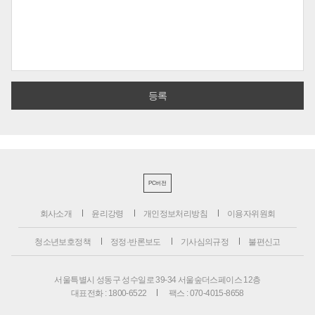
PC버전
회사소개
윤리강령
개인정보처리방침
이용자위원회
청소년보호정책
정정·반론보도
기사심의규정
불편신고
서울특별시 성동구 성수일로 39-34 서울숲더스페이스 12층
대표전화 : 1800-6522
팩스 : 070-4015-8658