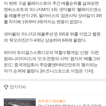
이 밖에 구글 플레이스토어 주간 매출순위를 살펴보면
엔씨소프트의 ‘리니지M’이 1위, 넷마블의 ‘블레이드앤소
울 레볼루션’이 2위, 펄어비스의 ‘검은사막 모바일’이 3위
를 차지해 1위부터 3위까지는 변동이 없었다.
넷마블의 ‘리니지2 레볼루션’은 5위로 뒤를 이었고 웹젠
의 ‘뮤오리진2’가 4계단 상승하며 6위에 올랐다.
뒤이어 트리걸스스튜디오의 역할수행게임 '신명', 이펀
컴퍼니리미티드의 '오크:전쟁의 서막', 펍지의 '배틀그라
운드', 중국게임회사 추앙쿨엔터테인먼트의 '왕이되는
자'가 순위에 올랐다. [비즈니스포스트 이정은 기자]
인기기사
전자·전기·정보통신