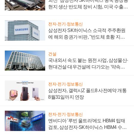
외신 "삼성전자 SK하이닉스 중국 공장용
현지 생산 반도체 장비 시험, 미국 수출통
제 대비"
전자·전기·정보통신
삼성전자 SK하이닉스 소극적 주주환원
에 해외 증권가 비판, "반도체 호황 지속
성 의문"
건설
국내외서 속도 붙는 원전 사업, 삼성물산·
현대건설·대우건설에 다가오는 '약속의
시간'
전자·전기·정보통신
삼성전자, 갤럭시Z 폴드8 사전예약 개통
8월31일까지 연장
전자·전기·정보통신
엔비디아 '루빈 울트라'에도 HBM4 탑재
검토, 삼성전자·SK하이닉스 HBM4 수율
에 주도권 갈린다