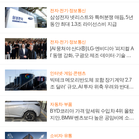
전자·전기·정보통신
삼성전자 넷리스트와 특허분쟁 매듭, 5년
동안 최대 1.3조 라이선스비 지급
전자·전기·정보통신
[AI 뭉쳐야 산다⑧] LG·엔비디아 '피지컬 A
I' 동맹 강화, 구광모 제조·데이터·기술 결
집해 종합 로보틱스 기업으로
인터넷·게임·콘텐츠
빅테크 메모리반도체 포함 장기계약 '2.7
조 달러' 규모, AI 투자 위축 우려와 반대
신호
자동차·부품
BYD코리아 가격 앞세워 수입차 4위 올랐
지만, BMW·벤츠보다 높은 공임비에 소비
자 불만 폭발
소비자·유통