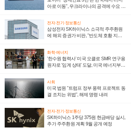
아로 이동", 우크라이나의 공격에 수요 늘
어
전자·전기·정보통신
삼성전자 SK하이닉스 소극적 주주환원
에 해외 증권가 비판, "반도체 호황 지속
성 의문"
화학·에너지
'한수원 협력사' 미국 오클로 SMR 연구용
원자로 '임계 상태' 도달, 미국 에너지부
"중요한 이정표"
사회
미국 법원 "트럼프 정부 풍력 프로젝트 동
결 조치는 위법", 해제 명령 내려
전자·전기·정보통신
SK하이닉스 1주당 375원 현금배당 실시,
추가 주주환원 계획 9월 공개 예정