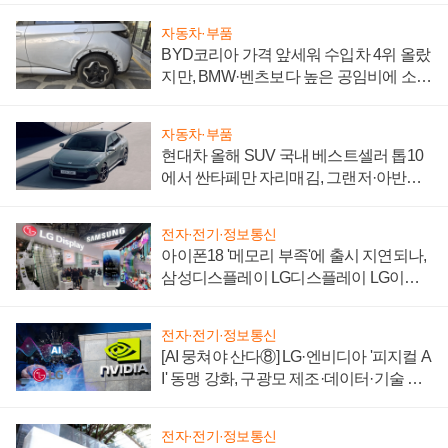
자동차·부품
BYD코리아 가격 앞세워 수입차 4위 올랐
지만, BMW·벤츠보다 높은 공임비에 소비
자 불만 폭발
자동차·부품
현대차 올해 SUV 국내 베스트셀러 톱10
에서 싼타페만 자리매김, 그랜저·아반떼
'세단 쌍끌이'로 내수 방어
전자·전기·정보통신
아이폰18 '메모리 부족'에 출시 지연되나,
삼성디스플레이 LG디스플레이 LG이노
텍 '탈애플' 수익 다각화 속도
전자·전기·정보통신
[AI 뭉쳐야 산다⑧] LG·엔비디아 '피지컬 A
I' 동맹 강화, 구광모 제조·데이터·기술 결
집해 종합 로보틱스 기업으로
전자·전기·정보통신