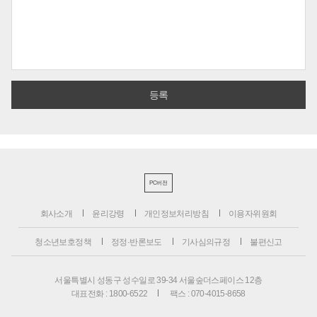
PC버전
회사소개
윤리강령
개인정보처리방침
이용자위원회
청소년보호정책
정정·반론보도
기사심의규정
불편신고
서울특별시 성동구 성수일로 39-34 서울숲더스페이스 12층
대표전화 : 1800-6522
팩스 : 070-4015-8658