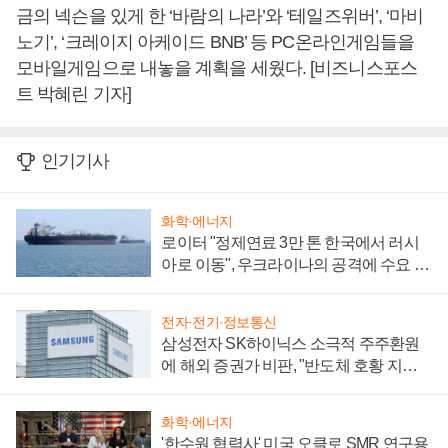
금의 넥슨을 있게 한 ‘바람의 나라’와 ‘테일즈위버’, ‘마비
노기’, ‘크레이지 아케이드 BNB’ 등 PC온라인게임들을
모바일게임으로 내놓을 계획을 세웠다. [비즈니스포스
트 박혜린 기자]
인기기사
화학·에너지
로이터 "정제연료 3만 톤 한국에서 러시
아로 이동", 우크라이나의 공격에 수요 늘
어
전자·전기·정보통신
삼성전자 SK하이닉스 소극적 주주환원
에 해외 증권가 비판, "반도체 호황 지속
성 의문"
화학·에너지
'한수원 협력사' 미국 오클로 SMR 연구용