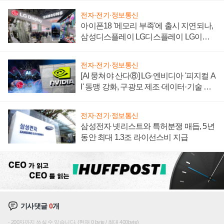
전자·전기·정보통신
아이폰18 '메모리 부족'에 출시 지연되나,
삼성디스플레이 LG디스플레이 LG이노
텍 '탈애플' 수익 다각화 속도
전자·전기·정보통신
[AI 뭉쳐야 산다⑧] LG·엔비디아 '피지컬 A
I' 동맹 강화, 구광모 제조·데이터·기술 결
집해 종합 로보틱스 기업으로
전자·전기·정보통신
삼성전자 넷리스트와 특허분쟁 매듭, 5년
동안 최대 1.3조 라이선스비 지급
기사댓글
0
개
200자까지 쓰실 수 있습니다. (현재 0 byte / 최대 400byte)