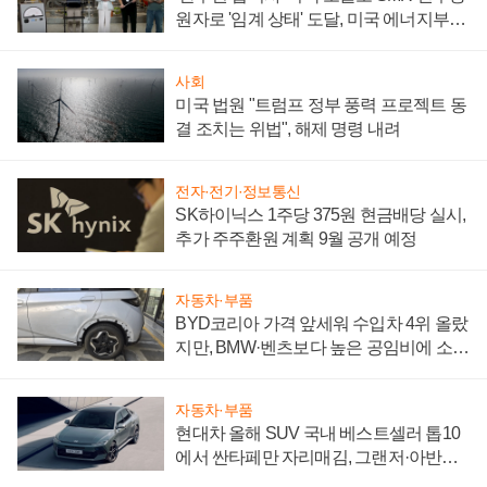
원자로 '임계 상태' 도달, 미국 에너지부
"중요한 이정표"
사회
미국 법원 "트럼프 정부 풍력 프로젝트 동
결 조치는 위법", 해제 명령 내려
전자·전기·정보통신
SK하이닉스 1주당 375원 현금배당 실시,
추가 주주환원 계획 9월 공개 예정
자동차·부품
BYD코리아 가격 앞세워 수입차 4위 올랐
지만, BMW·벤츠보다 높은 공임비에 소비
자 불만 폭발
자동차·부품
현대차 올해 SUV 국내 베스트셀러 톱10
에서 싼타페만 자리매김, 그랜저·아반떼
'세단 쌍끌이'로 내수 방어