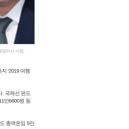
대표이사 사장.
 ‘2019 여행
다. 국제선 편도
11만6600원 등
도 총액운임 5만