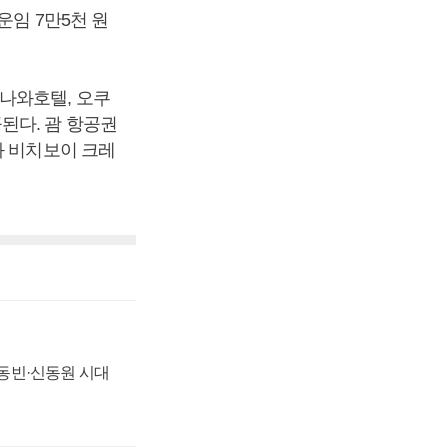
운임 7만5천 원
나와호텔, 오쿠
된다. 괌 항공권
와 비치보이 크레
 신동빈·신동원 시대