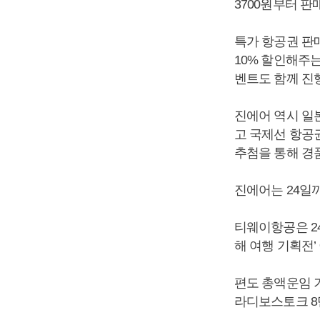
3700원부터 판
특가 항공권 판
10% 할인해주
벤트도 함께 진
진에어 역시 일
고 국제선 항공권
추첨을 통해 경
진에어는 24일
티웨이항공은 24
해 여행 기획전’
편도 총액운임 기
라디보스토크 8만