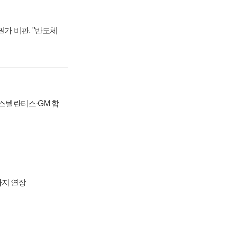
가 비판, "반도체
 스텔란티스·GM 합
까지 연장