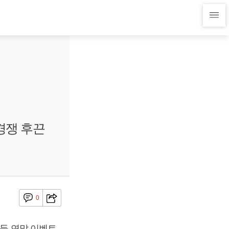
경쟁 후끈
0
 등 연말 이벤트