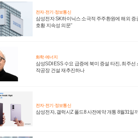
전자·전기·정보통신
삼성전자 SK하이닉스 소극적 주주환원에 해외 증권
호황 지속성 의문"
화학·에너지
삼성SDI ESS 수요 급증에 북미 증설 타진, 최주선
작공장 건설 재추진하나
전자·전기·정보통신
삼성전자, 갤럭시Z 폴드8 사전예약 개통 8월31일