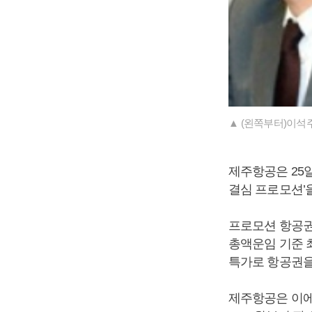
▲ (왼쪽부터)이석
제주항공은 25일
결심 프로모션’
프로모션 항공권으
총액운임 기준 최저
특가로 항공권을
제주항공은 이에