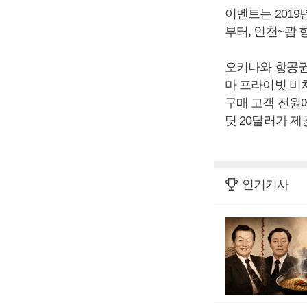
이벤트는 2019
부터, 인천~괌 
오키나와 항공권
마 프라이빗 비
구매 고객 전원
딧 20달러가 제
인기기사