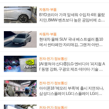
"중요한 이정표"
자동차·부품
BYD코리아 가격 앞세워 수입차 4위 올랐
지만, BMW·벤츠보다 높은 공임비에 소비
자 불만 폭발
자동차·부품
현대차 올해 SUV 국내 베스트셀러 톱10
에서 싼타페만 자리매김, 그랜저·아반떼
'세단 쌍끌이'로 내수 방어
전자·전기·정보통신
[AI 뭉쳐야 산다⑧] LG·엔비디아 '피지컬 A
I' 동맹 강화, 구광모 제조·데이터·기술 결
집해 종합 로보틱스 기업으로
전자·전기·정보통신
아이폰18 '메모리 부족'에 출시 지연되나,
삼성디스플레이 LG디스플레이 LG이노
텍 '탈애플' 수익 다각화 속도
전자·전기·정보통신