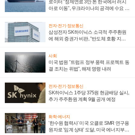
로이터 "정제연료 3만 톤 한국에서 러시
아로 이동", 우크라이나의 공격에 수요 늘
어
전자·전기·정보통신
삼성전자 SK하이닉스 소극적 주주환원
에 해외 증권가 비판, "반도체 호황 지속
성 의문"
사회
미국 법원 "트럼프 정부 풍력 프로젝트 동
결 조치는 위법", 해제 명령 내려
전자·전기·정보통신
SK하이닉스 1주당 375원 현금배당 실시,
추가 주주환원 계획 9월 공개 예정
화학·에너지
'한수원 협력사' 미국 오클로 SMR 연구용
원자로 '임계 상태' 도달, 미국 에너지부