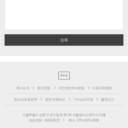
PC버전
회사소개
윤리강령
개인정보처리방침
이용자위원회
청소년보호정책
정정·반론보도
기사심의규정
불편신고
서울특별시 성동구 성수일로 39-34 서울숲더스페이스 12층
대표전화 : 1800-6522
팩스 : 070-4015-8658