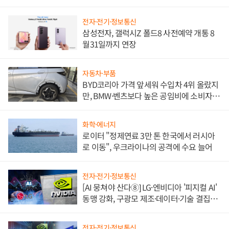
전자·전기·정보통신
삼성전자, 갤럭시Z 폴드8 사전예약 개통 8
월31일까지 연장
자동차·부품
BYD코리아 가격 앞세워 수입차 4위 올랐지
만, BMW·벤츠보다 높은 공임비에 소비자
불만 폭발
화학·에너지
로이터 "정제연료 3만 톤 한국에서 러시아
로 이동", 우크라이나의 공격에 수요 늘어
전자·전기·정보통신
[AI 뭉쳐야 산다⑧] LG·엔비디아 '피지컬 AI'
동맹 강화, 구광모 제조·데이터·기술 결집
해 종합 로보틱스 기업으로
전자·전기·정보통신