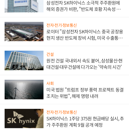
삼성전자 SK하이닉스 소극적 주주환원에
해외 증권가 비판, "반도체 호황 지속성 의
문"
전자·전기·정보통신
로이터 "삼성전자 SK하이닉스 중국 공장용
현지 생산 반도체 장비 시험, 미국 수출통제
대비"
건설
원전 건설 국내외서 속도 붙어, 삼성물산·현
대건설·대우건설에 다가오는 '약속의 시간'
사회
미국 법원 "트럼프 정부 풍력 프로젝트 동결
조치는 위법", 해제 명령 내려
전자·전기·정보통신
SK하이닉스 1주당 375원 현금배당 실시, 추
가 주주환원 계획 9월 공개 예정