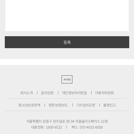
PC버전
회사소개
윤리강령
개인정보처리방침
이용자위원회
청소년보호정책
정정·반론보도
기사심의규정
불편신고
서울특별시 성동구 성수일로 39-34 서울숲더스페이스 12층
대표전화 : 1800-6522
팩스 : 070-4015-8658