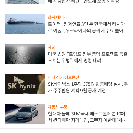
해외 증권가 비판, "반도체 호황 지속성 의
문"
화학·에너지
로이터 "정제연료 3만 톤 한국에서 러시아
로 이동", 우크라이나의 공격에 수요 늘어
사회
미국 법원 "트럼프 정부 풍력 프로젝트 동결
조치는 위법", 해제 명령 내려
전자·전기·정보통신
SK하이닉스 1주당 375원 현금배당 실시, 추
가 주주환원 계획 9월 공개 예정
자동차·부품
현대차 올해 SUV 국내 베스트셀러 톱10에
서 싼타페만 자리매김, 그랜저·아반떼 '세단
쌍끌이'로 내수 방어