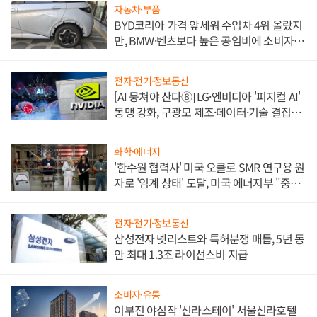
자동차·부품
BYD코리아 가격 앞세워 수입차 4위 올랐지
만, BMW·벤츠보다 높은 공임비에 소비자
불만 폭발
전자·전기·정보통신
[AI 뭉쳐야 산다⑧] LG·엔비디아 '피지컬 AI'
동맹 강화, 구광모 제조·데이터·기술 결집
해 종합 로보틱스 기업으로
화학·에너지
'한수원 협력사' 미국 오클로 SMR 연구용 원
자로 '임계 상태' 도달, 미국 에너지부 "중요
한 이정표"
전자·전기·정보통신
삼성전자 넷리스트와 특허분쟁 매듭, 5년 동
안 최대 1.3조 라이선스비 지급
소비자·유통
이부진 야심작 '신라스테이' 서울신라호텔