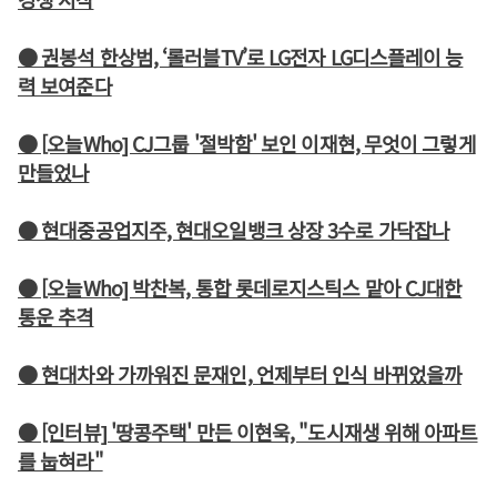
● 권봉석 한상범, ‘롤러블TV’로 LG전자 LG디스플레이 능
력 보여준다
● [오늘Who] CJ그룹 '절박함' 보인 이재현, 무엇이 그렇게
만들었나
● 현대중공업지주, 현대오일뱅크 상장 3수로 가닥잡나
● [오늘Who] 박찬복, 통합 롯데로지스틱스 맡아 CJ대한
통운 추격
● 현대차와 가까워진 문재인, 언제부터 인식 바뀌었을까
● [인터뷰] '땅콩주택' 만든 이현욱, "도시재생 위해 아파트
를 눕혀라"