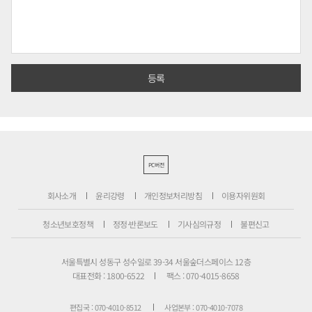
PC버전
회사소개
윤리강령
개인정보처리방침
이용자위원회
청소년보호정책
정정·반론보도
기사심의규정
불편신고
서울특별시 성동구 성수일로 39-34 서울숲더스페이스 12층
대표전화 : 1800-6522
팩스 : 070-4015-8658
편집국 : 070-4010-8512
사업본부 : 070-4010-7078