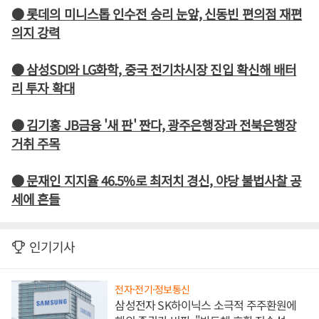
● 롯데의 미니스톱 인수전 승리 눈앞, 신동빈 편의점 재편
의지 강력
● 삼성SDI와 LG화학, 중국 전기차시장 진입 확신해 배터
리 투자 확대
● 김기홍 JB금융 '새 판' 짠다, 광주은행장과 전북은행장
거취 주목
● 문재인 지지율 46.5%로 최저치 경신, 야당 불법사찰 공
세에 흔들
인기기사
전자·전기·정보통신
삼성전자 SK하이닉스 소극적 주주환원에