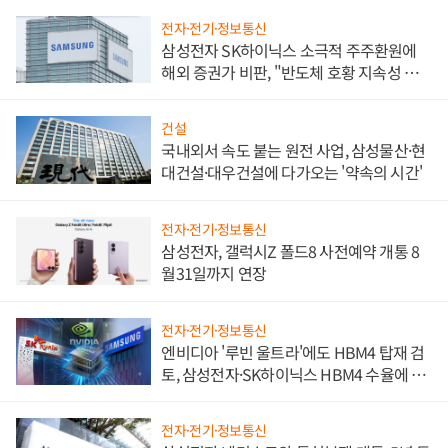
전자·전기·정보통신
삼성전자 SK하이닉스 소극적 주주환원에
해외 증권가 비판, "반도체 호황 지속성 의
문"
건설
국내외서 속도 붙는 원전 사업, 삼성물산·현
대건설·대우건설에 다가오는 '약속의 시간'
전자·전기·정보통신
삼성전자, 갤럭시Z 폴드8 사전예약 개통 8
월31일까지 연장
전자·전기·정보통신
엔비디아 '루빈 울트라'에도 HBM4 탑재 검
토, 삼성전자·SK하이닉스 HBM4 수율에 주
도권 갈린다
전자·전기·정보통신