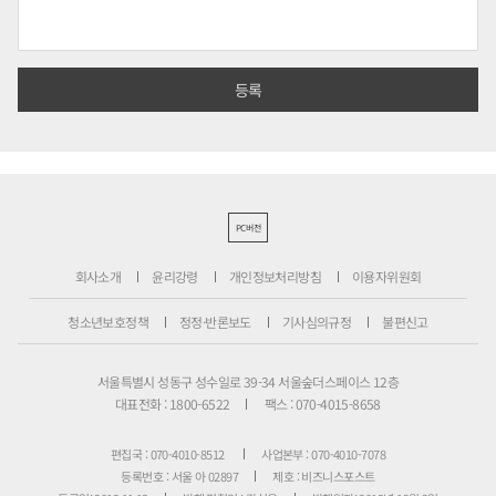
PC버전
회사소개
윤리강령
개인정보처리방침
이용자위원회
청소년보호정책
정정·반론보도
기사심의규정
불편신고
서울특별시 성동구 성수일로 39-34 서울숲더스페이스 12층
대표전화 : 1800-6522
팩스 : 070-4015-8658
편집국 : 070-4010-8512
사업본부 : 070-4010-7078
등록번호 : 서울 아 02897
제호 : 비즈니스포스트