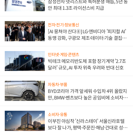
삼성전자 넷리스트와 특허분쟁 매듭, 5년 동
안 최대 1.3조 라이선스비 지급
전자·전기·정보통신
[AI 뭉쳐야 산다⑧] LG·엔비디아 '피지컬 AI'
동맹 강화, 구광모 제조·데이터·기술 결집
해 종합 로보틱스 기업으로
인터넷·게임·콘텐츠
빅테크 메모리반도체 포함 장기계약 '2.7조
달러' 규모, AI 투자 위축 우려와 반대 신호
자동차·부품
BYD코리아 가격 앞세워 수입차 4위 올랐지
만, BMW·벤츠보다 높은 공임비에 소비자
불만 폭발
소비자·유통
이부진 야심작 '신라스테이' 서울신라호텔
보다 잘 나가, 평택·주문진·해남·건대로 성