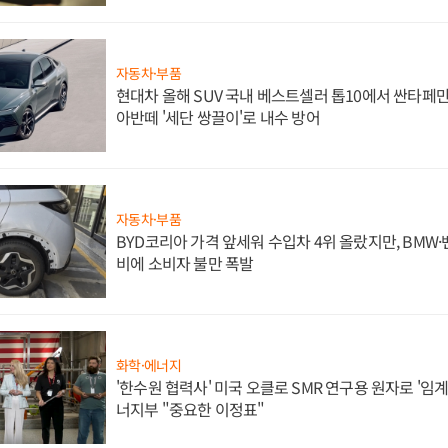
자동차·부품
현대차 올해 SUV 국내 베스트셀러 톱10에서 싼타페만
아반떼 '세단 쌍끌이'로 내수 방어
자동차·부품
BYD코리아 가격 앞세워 수입차 4위 올랐지만, BMW
비에 소비자 불만 폭발
화학·에너지
'한수원 협력사' 미국 오클로 SMR 연구용 원자로 '임계 
너지부 "중요한 이정표"