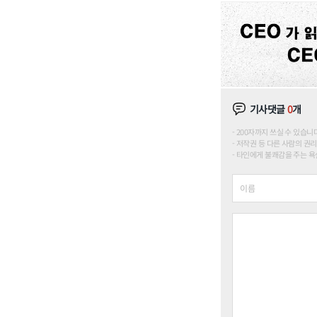
기사댓글
0
개
200자까지 쓰실 수 있습니다. (
저작권 등 다른 사람의 권리
타인에게 불쾌감을 주는 욕설