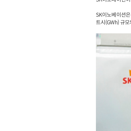
SK이노베이션은 
트시(GWh) 규