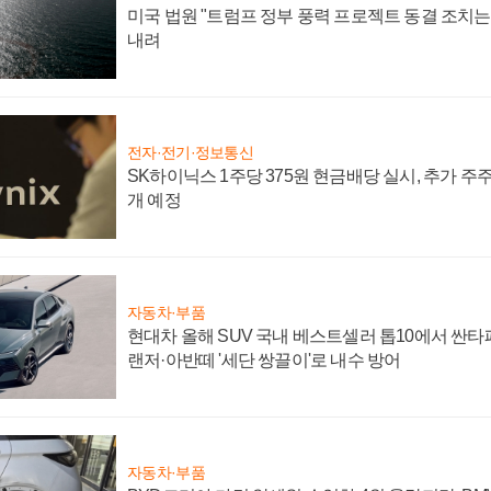
미국 법원 "트럼프 정부 풍력 프로젝트 동결 조치는 
내려
전자·전기·정보통신
SK하이닉스 1주당 375원 현금배당 실시, 추가 주
개 예정
자동차·부품
현대차 올해 SUV 국내 베스트셀러 톱10에서 싼타
랜저·아반떼 '세단 쌍끌이'로 내수 방어
자동차·부품