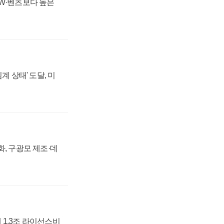
MW·벤츠보다 높은
계 상태' 도달, 미
강화, 구광모 제조·데
 1.3조 라이선스비