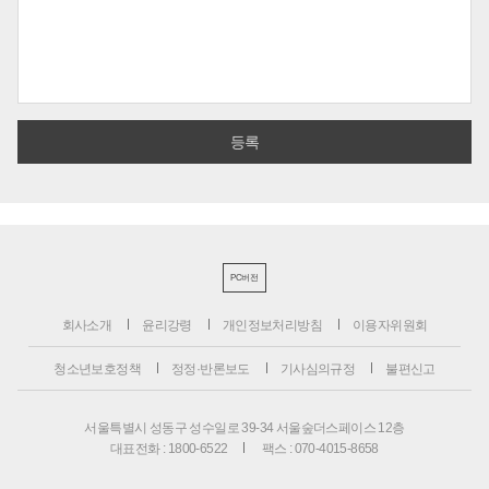
PC버전
회사소개
윤리강령
개인정보처리방침
이용자위원회
청소년보호정책
정정·반론보도
기사심의규정
불편신고
서울특별시 성동구 성수일로 39-34 서울숲더스페이스 12층
대표전화 : 1800-6522
팩스 : 070-4015-8658