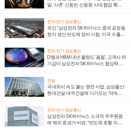
말, '사촌' 신동빈·신동원 시대 협업 확대
일로
전자·전기·정보통신
외신 "삼성전자 SK하이닉스 중국 공장용
현지 생산 반도체 장비 시험, 미국 수출통
제 대비"
전자·전기·정보통신
D램과 HBM 내년 물량도 '품절', 고객사 위
기감이 삼성전자 SK하이닉스 협상력 더
키워
건설
국내외서 속도 붙는 원전 사업, 삼성물산·
현대건설·대우건설에 다가오는 '약속의
시간'
전자·전기·정보통신
삼성전자 SK하이닉스 소극적 주주환원
에 해외 증권가 비판, "반도체 호황 지속
성 의문"