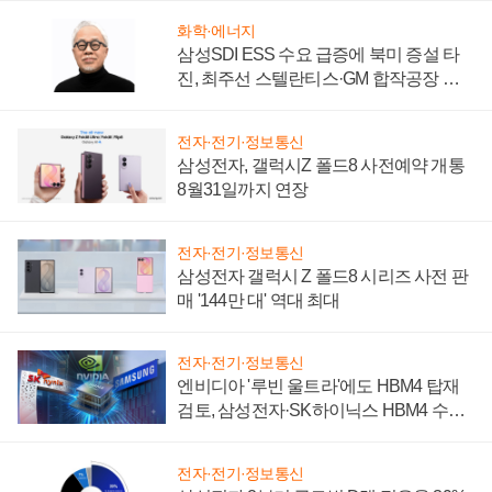
화학·에너지
삼성SDI ESS 수요 급증에 북미 증설 타
진, 최주선 스텔란티스·GM 합작공장 건
설 재추진하나
전자·전기·정보통신
삼성전자, 갤럭시Z 폴드8 사전예약 개통
8월31일까지 연장
전자·전기·정보통신
삼성전자 갤럭시 Z 폴드8 시리즈 사전 판
매 '144만 대' 역대 최대
전자·전기·정보통신
엔비디아 '루빈 울트라'에도 HBM4 탑재
검토, 삼성전자·SK하이닉스 HBM4 수율
에 주도권 갈린다
전자·전기·정보통신