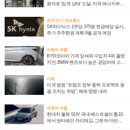
원자로 '임계 상태' 도달, 미국 에너지부
"중요한 이정표"
전자·전기·정보통신
SK하이닉스 1주당 375원 현금배당 실시,
추가 주주환원 계획 9월 공개 예정
자동차·부품
BYD코리아 가격 앞세워 수입차 4위 올랐
지만, BMW·벤츠보다 높은 공임비에 소비
자 불만 폭발
사회
미국 법원 "트럼프 정부 풍력 프로젝트 동
결 조치는 위법", 해제 명령 내려
자동차·부품
현대차 올해 SUV 국내 베스트셀러 톱10
에서 싼타페만 자리매김, 그랜저·아반떼
'세단 쌍끌이'로 내수 방어