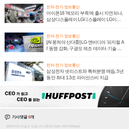
전자·전기·정보통신
아이폰18 '메모리 부족'에 출시 지연되나,
삼성디스플레이 LG디스플레이 LG이노
텍 '탈애플' 수익 다각화 속도
전자·전기·정보통신
[AI 뭉쳐야 산다⑧] LG·엔비디아 '피지컬 A
I' 동맹 강화, 구광모 제조·데이터·기술 결
집해 종합 로보틱스 기업으로
전자·전기·정보통신
삼성전자 넷리스트와 특허분쟁 매듭, 5년
동안 최대 1.3조 라이선스비 지급
기사댓글
0
개
200자까지 쓰실 수 있습니다. (현재 0 byte / 최대 400byte)