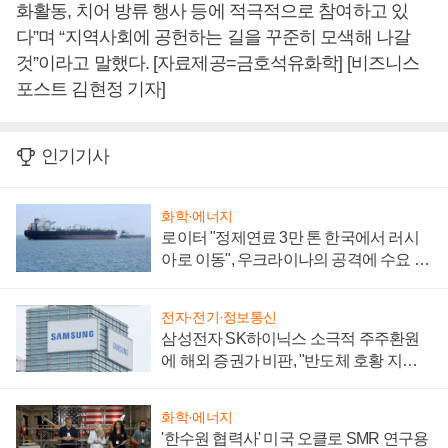
화활동, 치어 방류 행사 등에 적극적으로 참여하고 있
다”며 “지역사회에 공헌하는 길을 꾸준히 모색해 나갈
것”이라고 말했다. [자료제공=금호석유화학] [비즈니스
포스트 김현정 기자]
인기기사
화학·에너지
로이터 "정제연료 3만 톤 한국에서 러시
아로 이동", 우크라이나의 공격에 수요 늘
어
전자·전기·정보통신
삼성전자 SK하이닉스 소극적 주주환원
에 해외 증권가 비판, "반도체 호황 지속
성 의문"
화학·에너지
'한수원 협력사' 미국 오클로 SMR 연구용