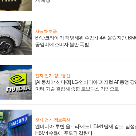
개 예정
자동차·부품
BYD코리아 가격 앞세워 수입차 4위 올랐지만, B
공임비에 소비자 불만 폭발
전자·전기·정보통신
[AI 뭉쳐야 산다⑧] LG·엔비디아 '피지컬 AI' 동맹 
이터·기술 결집해 종합 로보틱스 기업으로
전자·전기·정보통신
엔비디아 '루빈 울트라'에도 HBM4 탑재 검토, 삼
HBM4 수율에 주도권 갈린다