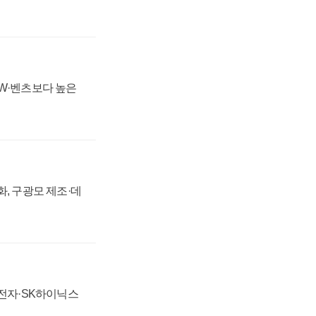
MW·벤츠보다 높은
강화, 구광모 제조·데
성전자·SK하이닉스