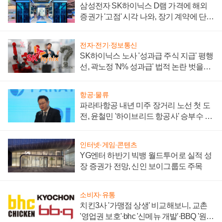
삼성전자 SK하이닉스 D램 가격에 해외
증권가 '고점' 시각 나와, 장기 계약에 단점
부각
전자·전기·정보통신
SK하이닉스 노사 '성과급 주식 지급' 평행
선, 곽노정 'N% 성과급' 법적 논란 벗을지
주목
항공·물류
파라타항공 내년 미주 장거리 노선 첫 도
전, 윤철민 '하이브리드 항공사' 승부수 통
할까
인터넷·게임·콘텐츠
YG엔터 하반기 빅뱅 월드투어로 실적 성
장 증권가 전망, 신인 보이그룹도 주목
소비자·유통
치킨3사 '가맹점 상생' 비교해보니, 교촌
'영업권 보호'·bhc '신메뉴 개발'·BBQ '원가