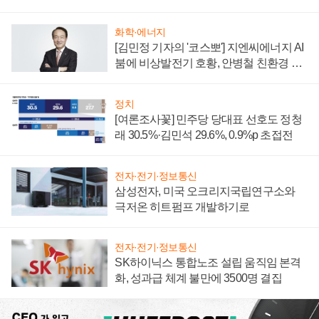
부담'
화학·에너지
[김민정 기자의 '코스뽀'] 지엔씨에너지 AI
붐에 비상발전기 호황, 안병철 친환경 에
너지 발전전문기업 향한다
정치
[여론조사꽃] 민주당 당대표 선호도 정청
래 30.5%·김민석 29.6%, 0.9%p 초접전
전자·전기·정보통신
삼성전자, 미국 오크리지국립연구소와
극저온 히트펌프 개발하기로
전자·전기·정보통신
SK하이닉스 통합노조 설립 움직임 본격
화, 성과급 체계 불만에 3500명 결집