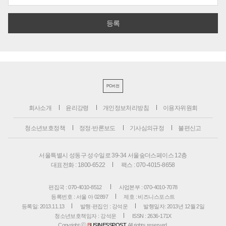
PC버전
회사소개
윤리강령
개인정보처리방침
이용자위원회
청소년보호정책
정정·반론보도
기사심의규정
불편신고
서울특별시 성동구 성수일로 39-34 서울숲더스페이스 12층
대표전화 : 1800-6522
팩스 : 070-4015-8658
편집국 : 070-4010-8512
사업본부 : 070-4010-7078
등록번호 : 서울 아 02897
제호 : 비즈니스포스트
등록일: 2013.11.13
발행·편집인 : 강석운
발행일자: 2013년 12월 2일
청소년보호책임자 : 강석운
ISSN : 2636-171X
Copyright ⓒ
B
USINESSPOST
. All rights reserved.